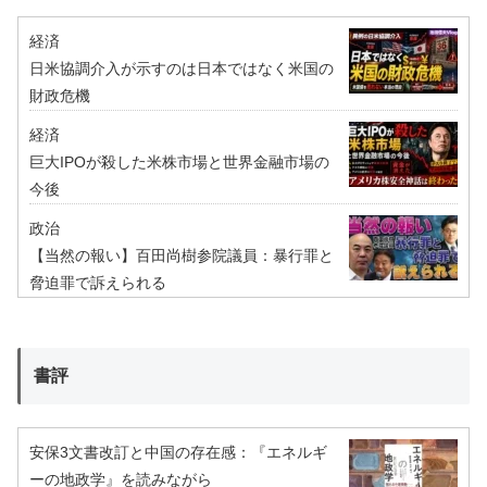
経済
日米協調介入が示すのは日本ではなく米国の
財政危機
経済
巨大IPOが殺した米株市場と世界金融市場の
今後
政治
【当然の報い】百田尚樹参院議員：暴行罪と
脅迫罪で訴えられる
書評
安保3文書改訂と中国の存在感：『エネルギ
ーの地政学』を読みながら