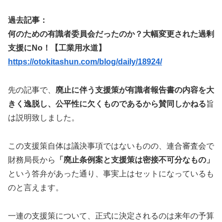
過去記事：
何のための有識者委員会だったのか？大幅変更された過剰
支援にNo！【工業用水道】
https://otokitashun.com/blog/daily/18924/
先の記事で、
廃止に伴う支援策が有識者報告書の内容を大
きく逸脱し、公平性に欠くものであるから賛同しかねる
旨
は説明致しました。
この支援策自体は議決事項ではないものの、連合審査会で
財務局長から
「廃止条例案と支援策は密接不可分なもの」
という答弁があった通り、事実上はセットになっているも
のと言えます。
一連の支援策について、正式に決定されるのは来年の予算