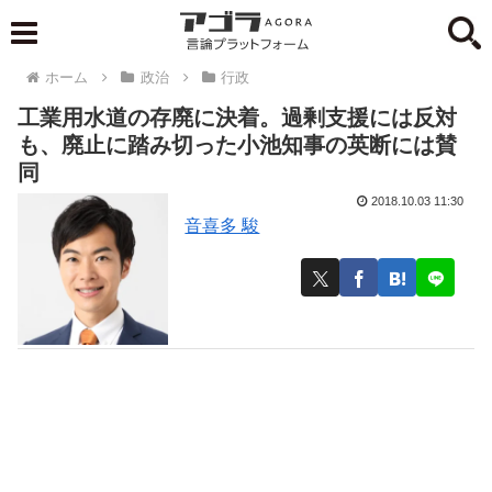
ホーム
政治
行政
工業用水道の存廃に決着。過剰支援には反対
も、廃止に踏み切った小池知事の英断には賛
同
2018.10.03 11:30
音喜多 駿