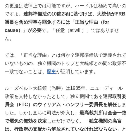
の更迭は法律上では可能ですが、ハードルは極めて高いの
ですよ。
連邦準備法の10節2項に基づけば、大統領がFRB
議長を含め理事を罷免するには「正当な理由（for
cause）」が必要
で、「任意（at will）」ではありませ
ん。
では、「正当な理由」とは何か？連邦準備法で定義されて
いないものの、独立機関のトップと大統領との間の政策不
一致でないことは、
歴史
が証明しています。
ルーズベルト大統領（当時）は1935年、ニューディール
政策を支持しなかったとして、独立機関である
連邦取引委
員会（FTC）のウィリアム・ハンフリー委員長を解任
しま
した。しかし直ちに司法が介入し、
最高裁判所は全会一致
で罷免の無効を決定
しただけでなく、「
独立機関の高官
は、行政府の支配から解放されていなければならない
」と