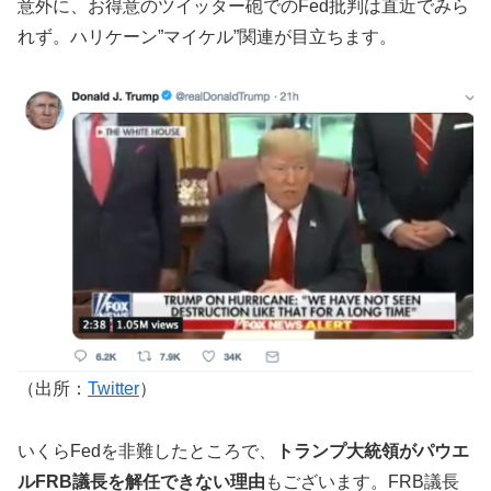
意外に、お得意のツイッター砲でのFed批判は直近でみら
れず。ハリケーン”マイケル”関連が目立ちます。
（出所：
Twitter
）
いくらFedを非難したところで、
トランプ大統領がパウエ
ルFRB議長を解任できない理由
もございます。FRB議長