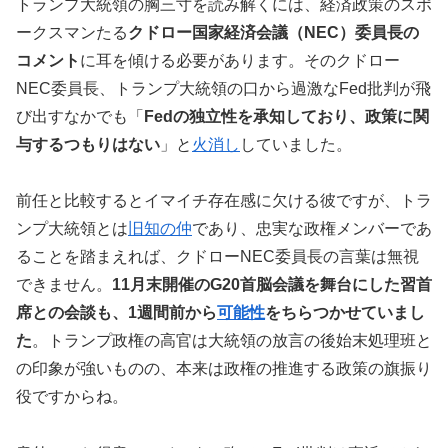
トランプ大統領の胸三寸を読み解くには、経済政策のスポ
ークスマンたる
クドロー国家経済会議（NEC）委員長の
コメント
に耳を傾ける必要があります。そのクドロー
NEC委員長、トランプ大統領の口から過激なFed批判が飛
び出すなかでも「
Fedの独立性を承知しており、政策に関
与するつもりはない
」と
火消し
していました。
前任と比較するとイマイチ存在感に欠ける彼ですが、トラ
ンプ大統領とは
旧知の仲
であり、忠実な政権メンバーであ
ることを踏まえれば、クドローNEC委員長の言葉は無視
できません。
11月末開催のG20首脳会議を舞台にした習首
席との会談も、1週間前から
可能性
をちらつかせていまし
た
。トランプ政権の高官は大統領の放言の後始末処理班と
の印象が強いものの、本来は政権の推進する政策の旗振り
役ですからね。