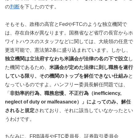
の
判断
を下したのです。
そもそも、政権の高官とFedやFTCのような独立機関で
は、存在自体が異なります。国務省など省庁の長官からホ
ワイトハウスのスタッフなどに関しては、大統領の任意で
更迭可能で、憲法第2条に盛り込まれています。しかし、
独立機関は立法府すなわち米議会が法律の名の下で設立
し
た機関であるため、
米議会が定めた法律に則し職務を遂行
している限り、その機関のトップを解任できない仕組み
と
なっているのですよ。ハンフリー委員長解任問題では、
「
非効率的行為、職務怠慢、不正行為（inefficiency,
neglect of duty or malfeasance）」によってのみ、解任
されると規定
されており、それに該当していなかったとい
うわけです。
ちなみに、FRB議長やFTC委員長、証券取引委員会