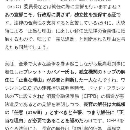
（SEC）委員長などは就任の際に宣誓を行いますよね？
あの
宣誓こそ、行政府に属さず、独立性を担保する証
で
す。法律の合憲性を支持すると宣誓しているだけに、大統
領による「正当な理由」に乏しい解任は法律の合憲性に抵
触するもので、転じて「憲法違反」と判断される理由を与
えたも同然でしょう。
実は、全米で大きな論争を巻き起こしながら最高裁判事に
着任した
ブレット・カバノー氏も、独立機関のトップの解
任に「正当な理由」が必要と判断した一人
なんですね。ワ
シントンD.C.での連邦控訴裁判事時代、ドッド・フランク
法の下に設立された消費金融保護局（CFPB）の構造が憲
法違反であるとの見解を表明しつつ、
長官の解任は大統領
の「任意（at will）」とすべきと主張、つまり解任に「正
当な理由」が必要であることを認めた
わけです。CFPBを
めぐる法律にも、長官の解任は「非効率的行為、職務怠