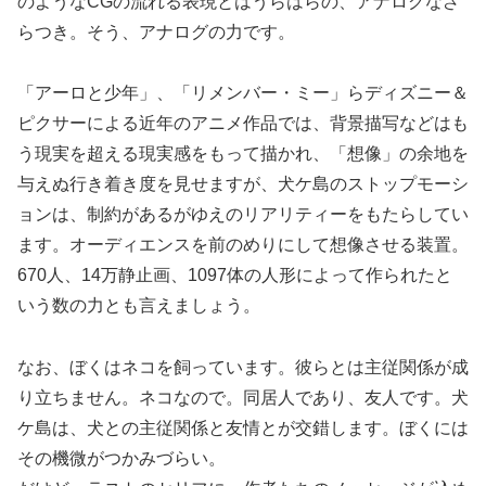
のようなCGの流れる表現とはうらはらの、アナログなざ
らつき。そう、アナログの力です。
「アーロと少年」、「リメンバー・ミー」らディズニー＆
ピクサーによる近年のアニメ作品では、背景描写などはも
う現実を超える現実感をもって描かれ、「想像」の余地を
与えぬ行き着き度を見せますが、犬ケ島のストップモーシ
ョンは、制約があるがゆえのリアリティーをもたらしてい
ます。オーディエンスを前のめりにして想像させる装置。
670人、14万静止画、1097体の人形によって作られたと
いう数の力とも言えましょう。
なお、ぼくはネコを飼っています。彼らとは主従関係が成
り立ちません。ネコなので。同居人であり、友人です。犬
ケ島は、犬との主従関係と友情とが交錯します。ぼくには
その機微がつかみづらい。