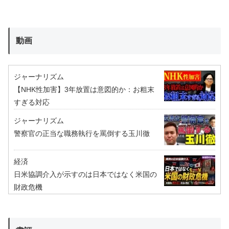
動画
ジャーナリズム
【NHK性加害】3年放置は意図的か：お粗末
すぎる対応
ジャーナリズム
警察官の正当な職務執行を罵倒する玉川徹
経済
日米協調介入が示すのは日本ではなく米国の
財政危機