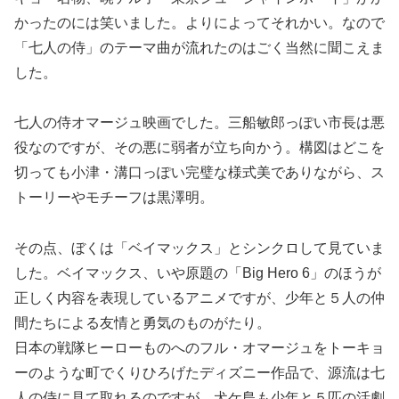
かったのには笑いました。よりによってそれかい。なので
「七人の侍」のテーマ曲が流れたのはごく当然に聞こえま
した。
七人の侍オマージュ映画でした。三船敏郎っぽい市長は悪
役なのですが、その悪に弱者が立ち向かう。構図はどこを
切っても小津・溝口っぽい完璧な様式美でありながら、ス
トーリーやモチーフは黒澤明。
その点、ぼくは「ベイマックス」とシンクロして見ていま
した。ベイマックス、いや原題の「Big Hero 6」のほうが
正しく内容を表現しているアニメですが、少年と５人の仲
間たちによる友情と勇気のものがたり。
日本の戦隊ヒーローものへのフル・オマージュをトーキョ
ーのような町でくりひろげたディズニー作品で、源流は七
人の侍に見て取れるのですが、犬ケ島も少年と５匹の活劇