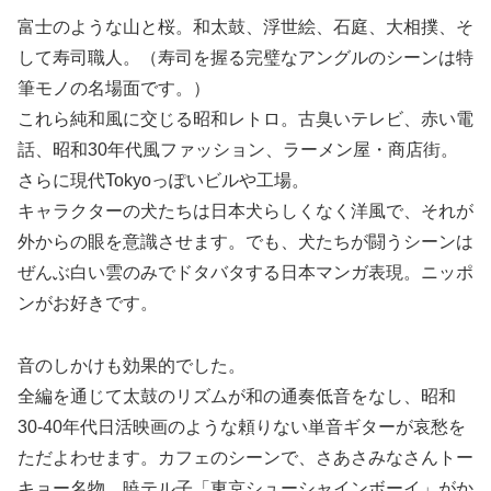
富士のような山と桜。和太鼓、浮世絵、石庭、大相撲、そ
して寿司職人。（寿司を握る完璧なアングルのシーンは特
筆モノの名場面です。）
これら純和風に交じる昭和レトロ。古臭いテレビ、赤い電
話、昭和30年代風ファッション、ラーメン屋・商店街。
さらに現代Tokyoっぽいビルや工場。
キャラクターの犬たちは日本犬らしくなく洋風で、それが
外からの眼を意識させます。でも、犬たちが闘うシーンは
ぜんぶ白い雲のみでドタバタする日本マンガ表現。ニッポ
ンがお好きです。
音のしかけも効果的でした。
全編を通じて太鼓のリズムが和の通奏低音をなし、昭和
30-40年代日活映画のような頼りない単音ギターが哀愁を
ただよわせます。カフェのシーンで、さあさみなさんトー
キョー名物、暁テル子「東京シューシャインボーイ」がか