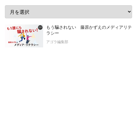
もう騙されない 藤原かずえのメディアリテ
ラシー
アゴラ編集部