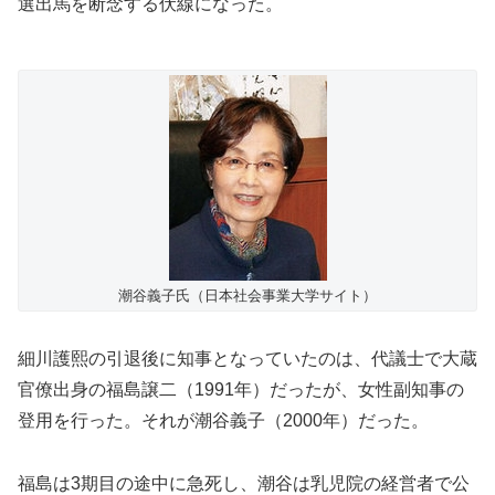
選出馬を断念する伏線になった。
潮谷義子氏（日本社会事業大学サイト）
細川護熙の引退後に知事となっていたのは、代議士で大蔵
官僚出身の福島譲二（1991年）だったが、女性副知事の
登用を行った。それが潮谷義子（2000年）だった。
福島は3期目の途中に急死し、潮谷は乳児院の経営者で公