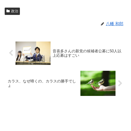
政治
八幡 和郎
音喜多さんの新党の候補者公募に50人以
上応募はすごい
カラス、なぜ啼くの、カラスの勝手でし
ょ