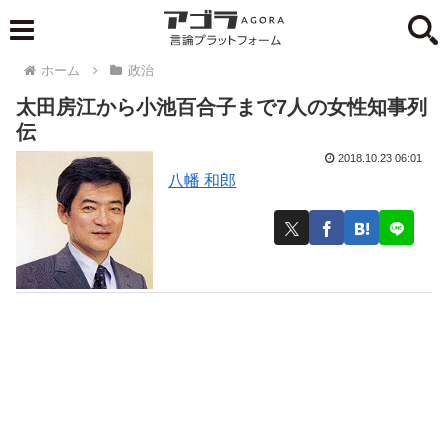
ホーム
政治
太田房江から小池百合子まで7人の女性知事列
伝
2018.10.23 06:01
八幡 和郎