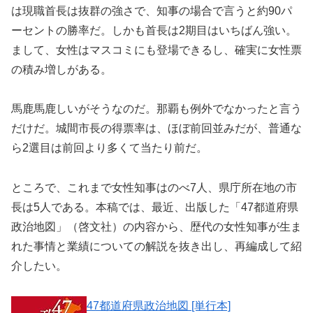
は現職首長は抜群の強さで、知事の場合で言うと約90パ
ーセントの勝率だ。しかも首長は2期目はいちばん強い。
まして、女性はマスコミにも登場できるし、確実に女性票
の積み増しがある。
馬鹿馬鹿しいがそうなのだ。那覇も例外でなかったと言う
だけだ。城間市長の得票率は、ほぼ前回並みだが、普通な
ら2選目は前回より多くて当たり前だ。
ところで、これまで女性知事はのべ7人、県庁所在地の市
長は5人である。本稿では、最近、出版した「47都道府県
政治地図」（啓文社）の内容から、歴代の女性知事が生ま
れた事情と業績についての解説を抜き出し、再編成して紹
介したい。
47都道府県政治地図 [単行本]