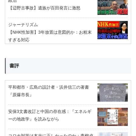
政治
【辺野古事故】遺族が百田発言に激怒
ジャーナリズム
【NHK性加害】3年放置は意図的か：お粗末
すぎる対応
書評
平和都市・広島の設計者・浜井信三の著書
『原爆市長』
安保3文書改訂と中国の存在感：『エネルギ
ーの地政学』を読みながら
コロナ対策は本当に正しかったのか：青柳貞