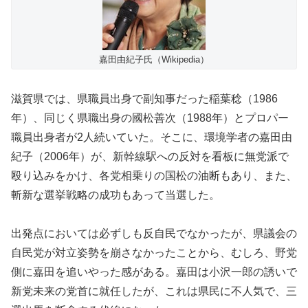
嘉田由紀子氏（Wikipedia）
滋賀県では、県職員出身で副知事だった稲葉稔（1986
年）、同じく県職出身の國松善次（1988年）とプロパー
職員出身者が2人続いていた。そこに、環境学者の嘉田由
紀子（2006年）が、新幹線駅への反対を看板に無党派で
殴り込みをかけ、各党相乗りの国松の油断もあり、また、
斬新な選挙戦略の成功もあって当選した。
出発点においては必ずしも反自民でなかったが、県議会の
自民党が対立姿勢を崩さなかったことから、むしろ、野党
側に嘉田を追いやった感がある。嘉田は小沢一郎の誘いで
新党未来の党首に就任したが、これは県民に不人気で、三