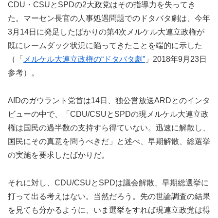
CDU・CSUとSPDの2大政党はその指導力を失ってき
た。マーセン長官の人事処遇問題でのドタバタ劇は、今年
3月14日に発足したばかりの第4次メルケル大連立政権が
既にレームダック状況に陥ってきたことを端的に示した
（「
メルケル大連立政権の“ドタバタ劇”
」2018年9月23日
参考）。
AfDのガウラント党首は14日、独公営放送ARDとのインタ
ビューの中で、「CDU/CSUとSPDの現メルケル大連立政
権は国民の過半数の支持すら得ていない。迅速に解散し、
国民にその真意を問うべきだ」と述べ、早期解散、総選挙
の実施を要求したばかりだ。
それに対し、CDU/CSUとSPDは議会解散、早期総選挙に
打って出る考えはない。当然だろう。先の世論調査の結果
を見ても分かるように、いま選挙をすれば現連立政党は得