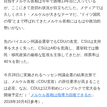
目指すメルケル首相は今年で政権13年目に入っている
が、ここにきて息切れ状況が目立ちだした。メディアでは
久しくポスト・メルケルが大きなテーマだ。“ドイツ国民
の母”とまで呼ばれてきたメルケル首相にはもはや政治的
勢いがない。
先のバイエルン州議会選挙でもCDUの友党、CSUは支持
率を大きく失った。CSUはAfDを意識し、選挙戦では難
民・移民政策の厳格な監視を主張してきたが、得票率は
40％を割った。
今月28日に実施されるヘッセン州議会選の結果次第で
は、メルケル首相（CDU党首）の辞任要求が高まること
は必至。なお、CDUは12月初めにハンブルクで党大会を
開催予定だ（「
メルケル首相は指導力回復できるか
」
2018年10月4日参考）。