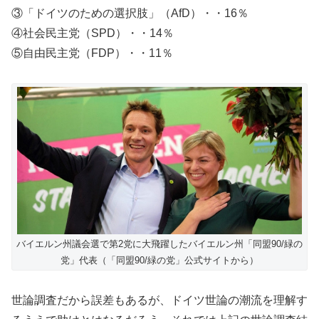
③「ドイツのための選択肢」（AfD）・・16％
④社会民主党（SPD）・・14％
⑤自由民主党（FDP）・・11％
バイエルン州議会選で第2党に大飛躍したバイエルン州「同盟90/緑の
党」代表（「同盟90/緑の党」公式サイトから）
世論調査だから誤差もあるが、ドイツ世論の潮流を理解す