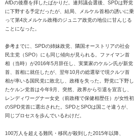
AfDの後塵を拝したばかりだ。連邦議会選後、SPDは野党
に下野する予定だったが、結局、メルケル首相の誘いに乗
って第4次メルケル政権のジュニア政党の地位に甘んじる
ことになった。
参考までに、SPDの姉妹政党、隣国オーストリアの社会
民主党（SPO）にも同じ傾向が見られる。ファイマン首
相（当時）が2016年5月辞任し、実業家のケルン氏が新党
首、首相に就任したが、翌年10月の総選挙で現クルツ首
相が率いる国民党に敗北し、政権を失った。野党に下野し
たケルン党首は今年9月、突然、政界から引退を宣言し、
レンディワーグナー女史（前政権で保健相歴任）が女性初
のSPD党首に選出された。SPDとSPOは国こそ違うが、
同じプロセスを歩んでいるわけだ。
100万人を超える難民・移民が殺到した2015年以降、