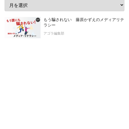
もう騙されない 藤原かずえのメディアリテ
ラシー
アゴラ編集部