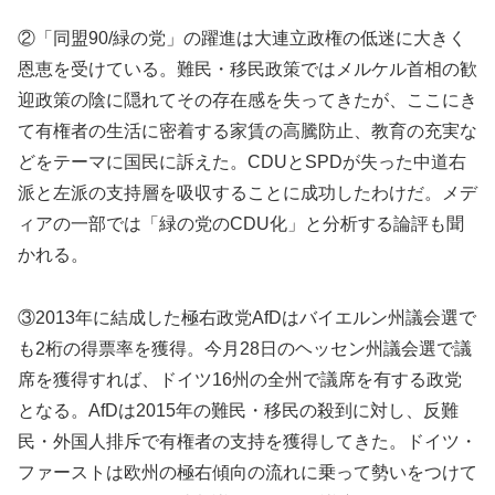
②「同盟90/緑の党」の躍進は大連立政権の低迷に大きく
恩恵を受けている。難民・移民政策ではメルケル首相の歓
迎政策の陰に隠れてその存在感を失ってきたが、ここにき
て有権者の生活に密着する家賃の高騰防止、教育の充実な
どをテーマに国民に訴えた。CDUとSPDが失った中道右
派と左派の支持層を吸収することに成功したわけだ。メデ
ィアの一部では「緑の党のCDU化」と分析する論評も聞
かれる。
③2013年に結成した極右政党AfDはバイエルン州議会選で
も2桁の得票率を獲得。今月28日のヘッセン州議会選で議
席を獲得すれば、ドイツ16州の全州で議席を有する政党
となる。AfDは2015年の難民・移民の殺到に対し、反難
民・外国人排斥で有権者の支持を獲得してきた。ドイツ・
ファーストは欧州の極右傾向の流れに乗って勢いをつけて