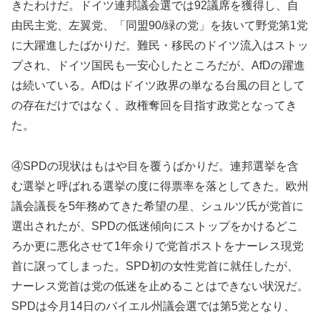
きたわけだ。ドイツ連邦議会選では92議席を獲得し、自
由民主党、左翼党、「同盟90/緑の党」を抜いて野党第1党
に大躍進したばかりだ。難民・移民のドイツ流入はストッ
プされ、ドイツ国民も一安心したところだが、AfDの躍進
は続いている。AfDはドイツ政界の単なる台風の目として
の存在だけではなく、政権奪回を目指す政党となってき
た。
④SPDの現状はもはや目を覆うばかりだ。連邦選挙を含
む選挙と呼ばれる選挙の度に得票率を落としてきた。欧州
議会議長を5年務めてきた希望の星、シュルツ氏が党首に
選出されたが、SPDの低迷傾向にストップをかけるどこ
ろか更に悪化させて1年余りで党首ポストをナーレス現党
首に譲ってしまった。SPD初の女性党首に就任したが、
ナーレス党首は党の低迷を止めることはできない状況だ。
SPDは今月14日のバイエル州議会選では第5党となり、