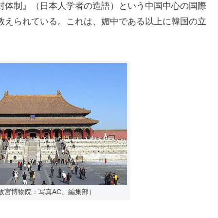
封体制』（日本人学者の造語）という中国中心の国際
教えられている。これは、媚中である以上に韓国の立
故宮博物院：写真AC、編集部）