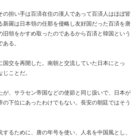
その担い手は百済在住の漢人であって百済人はほぼ皆
る新羅は日本領の任那を侵略し友好国だった百済を唐
の旧領をかすめ取ったのであるから百済と韓国という
である。
に国交を再開した。南朝と交流していた日本にとっ
なじことだ。
たが、サラセン帝国などの使節と同じ扱いで、日本が
帝の下位にあったわけでもない。長安の朝廷ではそう
抗するために、唐の年号を使い、人名を中国風とし、