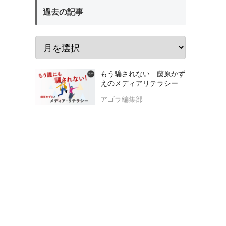
過去の記事
もう騙されない 藤原かず
えのメディアリテラシー
アゴラ編集部