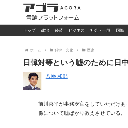
トップ
政治
経済
ビジネス
社会・一般
国際
ホーム
科学・文化
歴史
日韓対等という嘘のために日
八幡 和郎
前川喜平が事務次官をしていただけあ
係について嘘ばかり教えさせている。