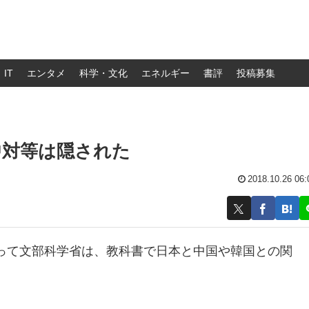
IT
エンタメ
科学・文化
エネルギー
書評
投稿募集
中対等は隠された
2018.10.26 06:
って文部科学省は、教科書で日本と中国や韓国との関