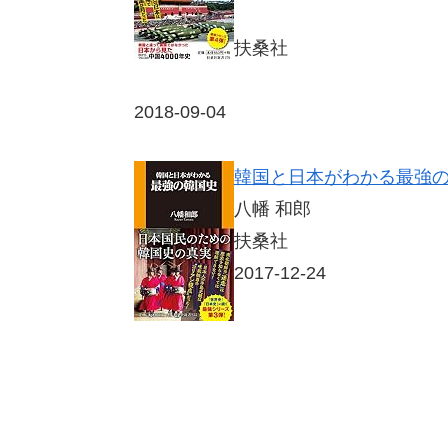
扶桑社
2018-09-04
韓国と日本がわかる最強の韓国
八幡 和郎
扶桑社
2017-12-24