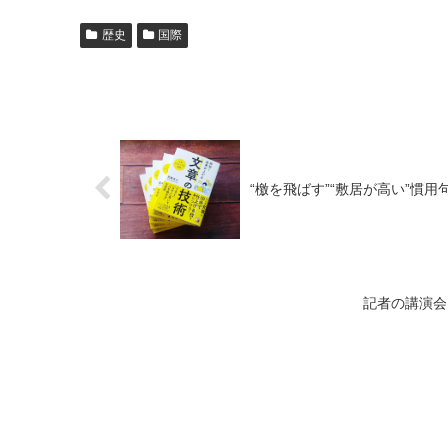
歴史
国際
“檄を飛ばす”“敷居が高い”慣
記者の講演会