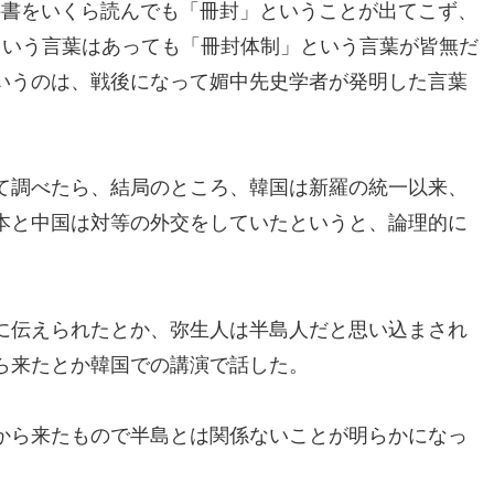
科書をいくら読んでも「冊封」ということが出てこず、
という言葉はあっても「冊封体制」という言葉が皆無だ
いうのは、戦後になって媚中先史学者が発明した言葉
て調べたら、結局のところ、韓国は新羅の統一以来、
本と中国は対等の外交をしていたというと、論理的に
に伝えられたとか、弥生人は半島人だと思い込まされ
ら来たとか韓国での講演で話した。
から来たもので半島とは関係ないことが明らかになっ