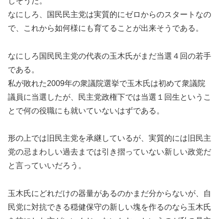
しそうだ。
なにしろ、国民民主党は実質的にゼロからのスタートなの
で、これから如何様にも育てることが出来そうである。
なにしろ国民民主党の代表の玉木氏がまだ当選４回の若手
である。
私が敗れた2009年の衆議院選挙で玉木氏は初めて衆議院
議員に当選したが、民主党政権下では当選１回生というこ
とで何の役職にも就いていないはずである。
形の上では旧民主党を承継しているが、実質的には旧民主
党の忌まわしい過去までは引き摺っていない新しい政党だ
と言っていいだろう。
玉木氏にどれだけの器量があるのかまだ分からないが、自
民党に対抗できる穏健保守の新しい塊を作るのなら玉木氏