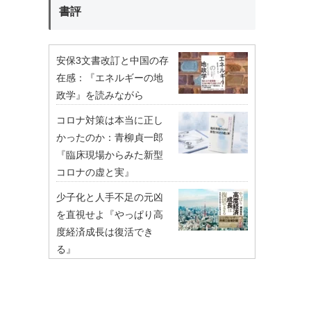
書評
安保3文書改訂と中国の存
在感：『エネルギーの地
政学』を読みながら
コロナ対策は本当に正し
かったのか：青柳貞一郎
『臨床現場からみた新型
コロナの虚と実』
少子化と人手不足の元凶
を直視せよ『やっぱり高
度経済成長は復活でき
る』