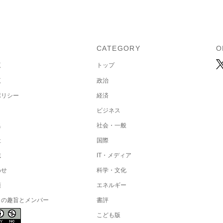
U
CATEGORY
O
覧
トップ
覧
政治
ポリシー
経済
ビジネス
集
社会・一般
社
国際
載
IT・メディア
わせ
科学・文化
項
エネルギー
トの趣旨とメンバー
書評
こども版