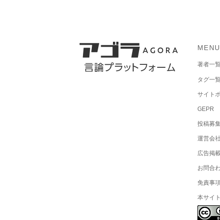
MEN
著者一
タグ一
サイト
GEPR
投稿募
運営会
広告掲
お問合
免責事
本サイ