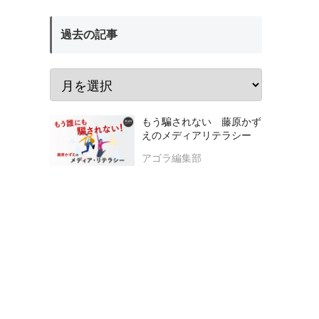
過去の記事
もう騙されない 藤原かず
えのメディアリテラシー
アゴラ編集部