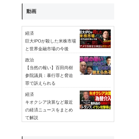
動画
経済
巨大IPOが殺した米株市場
と世界金融市場の今後
政治
【当然の報い】百田尚樹
参院議員：暴行罪と脅迫
罪で訴えられる
経済
キオクシア決算など最近
の経済ニュースをまとめ
て解説