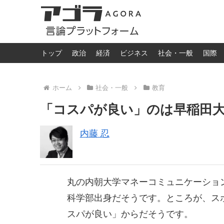
トップ
政治
経済
ビジネス
社会・一般
国際
ホーム
社会・一般
教育
「コスパが良い」のは早稲田
内藤 忍
丸の内朝大学マネーコミュニケーショ
科学部出身だそうです。ところが、ス
スパが良い」からだそうです。