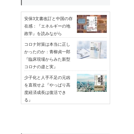
安保3文書改訂と中国の存
在感：『エネルギーの地
政学』を読みながら
コロナ対策は本当に正し
かったのか：青柳貞一郎
『臨床現場からみた新型
コロナの虚と実』
少子化と人手不足の元凶
を直視せよ『やっぱり高
度経済成長は復活でき
る』