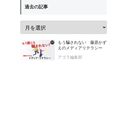
過去の記事
もう騙されない 藤原かず
えのメディアリテラシー
アゴラ編集部