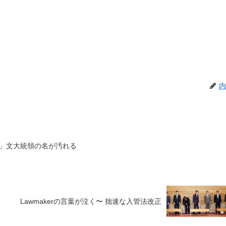
内
」文大統領の名が汚れる
Lawmakerの言葉が泣く〜 拙速な入管法改正