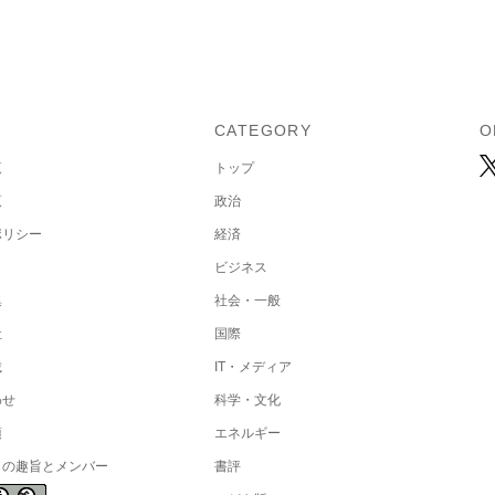
U
CATEGORY
O
覧
トップ
覧
政治
ポリシー
経済
ビジネス
集
社会・一般
社
国際
載
IT・メディア
わせ
科学・文化
項
エネルギー
トの趣旨とメンバー
書評