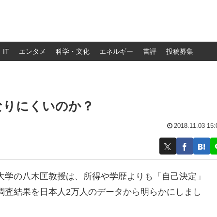
IT
エンタメ
科学・文化
エネルギー
書評
投稿募集
なりにくいのか？
2018.11.03 15:
大学の八木匡教授は、所得や学歴よりも「自己決定」
調査結果を日本人2万人のデータから明らかにしまし