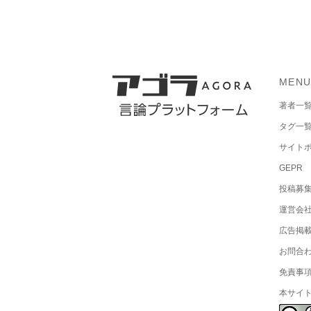
MEN
著者一
タグ一
サイト
GEPR
投稿募
運営会
広告掲
お問合
免責事
本サイ