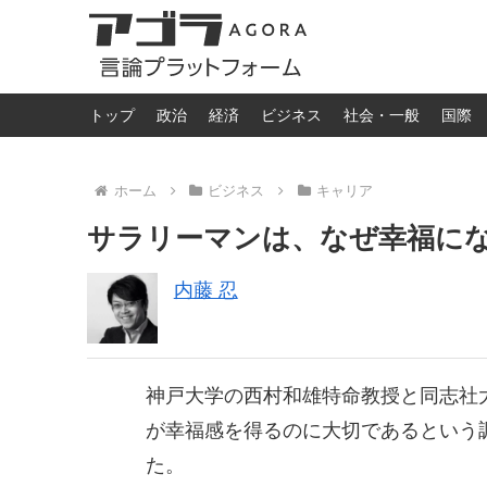
トップ
政治
経済
ビジネス
社会・一般
国際
ホーム
ビジネス
キャリア
サラリーマンは、なぜ幸福に
内藤 忍
神戸大学の西村和雄特命教授と同志社
が幸福感を得るのに大切であるという
た。