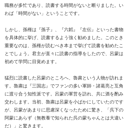
職務が多忙であり、読書する時間がないと断りました。い
わば「時間がない」ということです。
しかし、孫権は『孫子』、『六韜』『左伝』といった書物
を具体的に挙げ、読書するよう強く勧めました。このとき
重要なのは、孫権が読むべき本まで挙げて読書を勧めたこ
とでしょう。君主が直々に読書の指導をしたので、呂蒙は
初めて学問に目覚めます。
猛烈に読書した呂蒙のところへ、魯粛という人物が訪れま
す。魯粛は『三国志』でファンの多い軍師・諸葛亮と互角
に渡り合う知性派です。呂蒙の軍営を訪れ、共に酒を酌み
交わします。当初、魯粛は呂蒙を小ばかにしていたのです
が、呂蒙があまりに思慮深くなったために驚き、「呉下の
阿蒙にあらず（無教養で知られた呉の蒙ちゃんとは大違い
だ）」と驚きます。