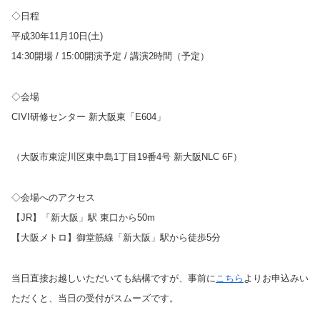
◇日程
平成
30
年
11
月
10
日
(
土
)
14:30
開場
/ 15:00
開演予定
/
講演
2
時間（予定）
◇会場
CIVI
研修センター 新大阪東「
E604
」
（大阪市東淀川区東中島
1
丁目
19
番
4
号 新大阪
NLC 6F
）
◇会場へのアクセス
【
JR
】「新大阪」駅 東口から
50m
【大阪メトロ】御堂筋線「新大阪」駅から徒歩
5
分
当日直接お越しいただいても結構ですが、事前に
こちら
よりお申込みい
ただくと、当日の受付がスムーズです。