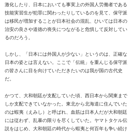
激化したり、日本においても事実上の外国人労働者である
技能実習生が犯罪に関わったりしているのを見て、保守派
は移民が増加することが日本社会の混乱、ひいては日本の
治安の良さや道徳の喪失につながると危惧して反対してい
るのだろう。
しかし、「日本には外国人が少ない」というのは、正確な
日本の姿とは言えない。ここで「伝統」を重んじる保守派
の皆さんに目を向けていただきたいのは我が国の古代史
だ。
かつて、大和朝廷が支配していた頃、西日本から関東まで
しか支配できていなかった。東北から北海道に住んでいた
のは蝦夷（えみし）と呼ばれ、血筋は日本人だが大和朝廷
には従わず、乱暴の限りを尽くしていた。ヤマトタケル伝
説をはじめ、大和朝廷の時代から蝦夷と何百年も争い続け