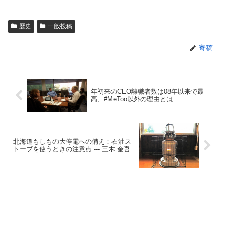
歴史
一般投稿
寄稿
年初来のCEO離職者数は08年以来で最
高、#MeToo以外の理由とは
北海道もしもの大停電への備え：石油ス
トーブを使うときの注意点 --- 三木 奎吾