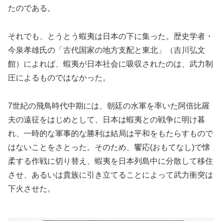
たのである。
それでも、とうとう蝦夷は日本の下に集った。歴史学者・
今泉孝雄氏の「古代国家の地方支配と東北」（吉川弘文
館）によれば、蝦夷が日本社会に吸収されたのは、武力制
圧によるものではなかった。
7世紀の飛鳥時代中期には、朝廷の水軍を率いた阿倍比羅
夫の遠征をはじめとして、日本は蝦夷との戦争に明け暮
れ、一時的な軍事的な勝利は結局は平和をもたらすもので
はないことをさとった。そのため、饗応(おもてなし)で懐
柔する作戦に切り替え、蝦夷を日本列島中に分散して移住
させ、あるいは貴族に引き立てることによって武力衝突は
下火させた。