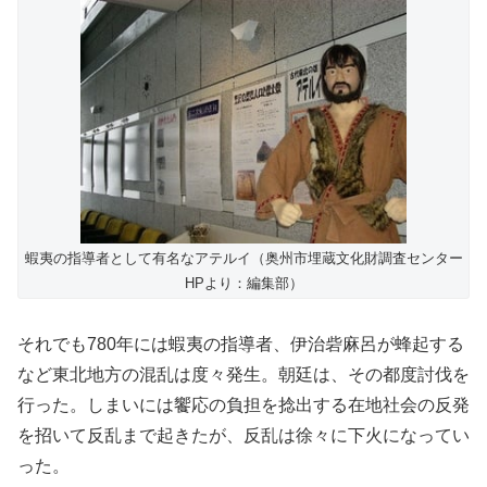
蝦夷の指導者として有名なアテルイ（奥州市埋蔵文化財調査センター
HPより：編集部）
それでも780年には蝦夷の指導者、伊治砦麻呂が蜂起する
など東北地方の混乱は度々発生。朝廷は、その都度討伐を
行った。しまいには饗応の負担を捻出する在地社会の反発
を招いて反乱まで起きたが、反乱は徐々に下火になってい
った。