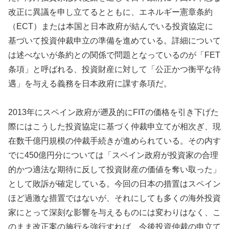
改正に異議を申し立てるとともに、エネルギー憲章条約
（ECT）または本国と日本政府が結んでいる投資協定に
基づいて投資仲裁申立の準備を進めている。詳細について
は述べないが条約との関係で問題となっているのが「FET
条項」と呼ばれる、投資財産に対して「公正かつ衡平な待
遇」を与える義務を日本政府に課す条項だ。
2013年にスペイン政府が遡及的にFITの価格を引き下げた
際にはこうした投資協定に基づく仲裁申立てが相次ぎ、現
在数千億円規模の仲裁手続きが進められている。その内す
でに450億円分については「スペイン政府が投資家の合理
的かつ適法な期待に反して投資財産の価値を奪い取った」
として敗訴が確定している。今回の日本の措置はスペイン
ほど過激な措置ではないが、それにしても多くの海外投資
家にとって深刻な影響を与えるものには変わりはなく、こ
のまま改正案の施行を強行すれば、今後投資仲裁の申立て