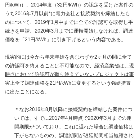
円/kWh）、2014年度（32円/kWh）の認定を受けた案件の
うち2016年7月以前*に電力会社と接続契約を締結したも
のについて、2019年1月中までに全ての許認可を取得し手
続きを申請、2020年3月までに運転開始しなければ、調達
価格を「21円/kWh」に引き下げるという内容である。
現実的には今から年末年始を含むわずか2ヶ月の間に全て
の許認可を終えることは不可能なので、
経済産業省は、現
時点において許認可が取り終えていないプロジェクトは事
実上全て調達価格を21円/kWhに変更するという強硬措置
に出たことになる
。
＊なお2016年8月以降に接続契約を締結した案件につ
いては、すでに2017年4月時点で2020年3月までの運
開期限がついており、これに遅れた場合は調達価格は
下がらないものの、調達期間が遅延期間相当短縮され