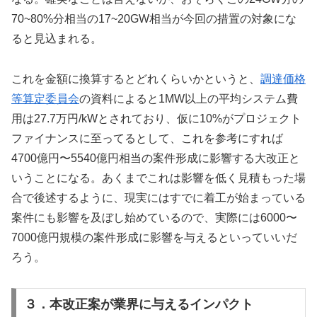
70~80%分相当の17~20GW相当が今回の措置の対象にな
ると見込まれる。
これを金額に換算するとどれくらいかというと、
調達価格
等算定委員会
の資料によると1MW以上の平均システム費
用は27.7万円/kWとされており、仮に10%がプロジェクト
ファイナンスに至ってるとして、これを参考にすれば
4700億円〜5540億円相当の案件形成に影響する大改正と
いうことになる。あくまでこれは影響を低く見積もった場
合で後述するように、現実にはすでに着工が始まっている
案件にも影響を及ぼし始めているので、実際には6000〜
7000億円規模の案件形成に影響を与えるといっていいだ
ろう。
３．本改正案が業界に与えるインパクト