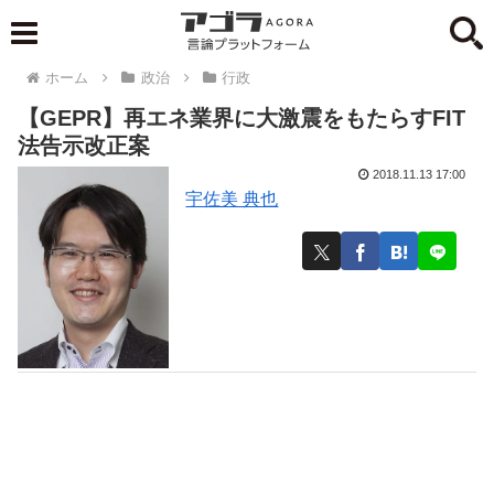
ホーム
政治
行政
【GEPR】再エネ業界に大激震をもたらすFIT
法告示改正案
2018.11.13 17:00
宇佐美 典也