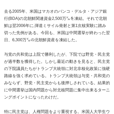
去る2005年、米国はマカオのバンコ・デルタ・アジア銀
行(BDA)の北朝鮮関連資金2,500万㌦を凍結。それで北朝
鮮は翌2006年に,弾道ミサイル発射と第1次核実験に踏み
切った先例がある。今回も、米国は中間選挙が終わった翌
日、6,300万㌦の北朝鮮資産を凍結した。
与党の共和党は上院で勝利したが、下院では野党・民主党
が過半数を獲得した。しかし最近の動きを見ると、民主党
の下院議員たちがトランプ大統領に対北非核化政策に強硬
路線を強く求めている。トランプ大統領は与党・共和党の
みならず、野党・民主党からも後押しされている。結果的
に中間選挙は国内問題から対北核問題に集中出来るターニ
ングポイントになったわけだ。
特に民主党は、人権問題をより重視する。米国人大学生ウ