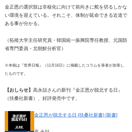
金正恩の選択肢は非核化に向けて前向きに舵を切るしかな
い環境を迎えている。それこそ、体制が延命できる近道で
ある事が分かる。
（拓殖大学主任研究員・韓国統一振興院専任教授、元国防
省専門委員・北朝鮮分析官）
※本稿は『世界日報』（11月16日）に掲載したコラムを筆者が加筆し
たものです。
【おしらせ】
高永喆さんの新刊『金正恩が脱北する日』
（扶桑社新書）、好評発売中です。
金正恩が脱北する日 (扶桑社新書) [新書]
高 永喆