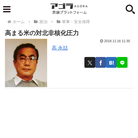
ホーム
政治
軍事・安全保障
高まる米の対北非核化圧力
2018.11.16 11:30
高 永喆