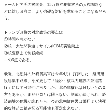
ォームビア氏の拷問死、15万政治犯収容所の人権問題な
どに対し政府に、より強硬な対応を求めることになるだろ
う。
トランプ政権の対北政策の要点は
①時間を急がない
②核・大陸間弾道ミサイル(ICBM)実験禁止
③核査察まで制裁継続
—の3点である。
最近、北朝鮮の外務省高官は今年4月に採択した「経済建
設総集中路線」を変更して「経済・核武力建設の並進路
線」に戻す可能性に言及した。北の非核化は難しいとの見
方もあるが、まだゼロとは限らない。制裁が続けられ、経
済崩壊の危機が訪れたら、今の北朝鮮住民は餓死より決死
的な蜂起に踏み切る可能性も否定出来ない。