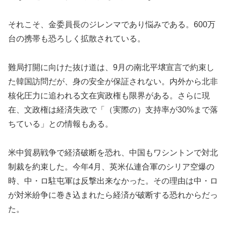
それこそ、金委員長のジレンマであり悩みである。600万
台の携帯も恐ろしく拡散されている。
難局打開に向けた抜け道は、9月の南北平壌宣言で約束し
た韓国訪問だが、身の安全が保証されない。内外から北非
核化圧力に追われる文在寅政権も限界がある。さらに現
在、文政権は経済失政で「（実際の）支持率が30%まで落
ちている」との情報もある。
米中貿易戦争で経済破断を恐れ、中国もワシントンで対北
制裁を約束した。今年4月、英米仏連合軍のシリア空爆の
時、中・ロ駐屯軍は反撃出来なかった。その理由は中・ロ
が対米紛争に巻き込まれたら経済が破断する恐れからだっ
た。