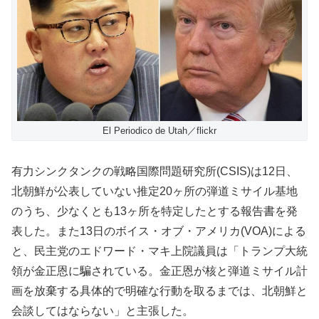
El Periodico de Utah／flickr
有力シンクタンクの戦略国際問題研究所(CSIS)は12日、
北朝鮮が公表していない推定20ヶ所の弾道ミサイル基地
のうち、少なくとも13ヶ所を特定したとする報告書を発
表した。また13日のボイス・オブ・アメリカ(VOA)による
と、民主党のエドワード・マキ上院議員は「トランプ大統
領が金正恩に騙されている。金正恩が核と弾道ミサイル計
画を放棄する具体的で明確な行動を取るまでは、北朝鮮と
会談してはならない」と主張した。