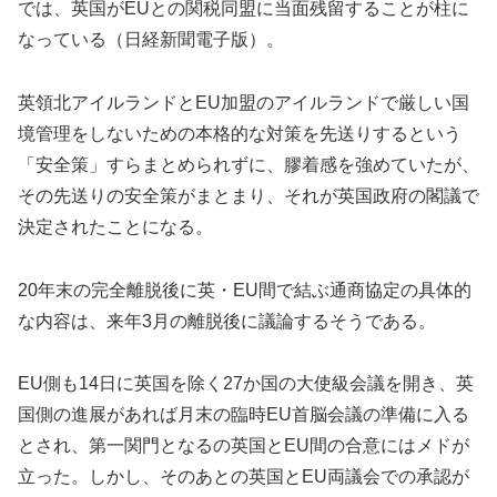
では、英国がEUとの関税同盟に当面残留することが柱に
なっている（日経新聞電子版）。
英領北アイルランドとEU加盟のアイルランドで厳しい国
境管理をしないための本格的な対策を先送りするという
「安全策」すらまとめられずに、膠着感を強めていたが、
その先送りの安全策がまとまり、それが英国政府の閣議で
決定されたことになる。
20年末の完全離脱後に英・EU間で結ぶ通商協定の具体的
な内容は、来年3月の離脱後に議論するそうである。
EU側も14日に英国を除く27か国の大使級会議を開き、英
国側の進展があれば月末の臨時EU首脳会議の準備に入る
とされ、第一関門となるの英国とEU間の合意にはメドが
立った。しかし、そのあとの英国とEU両議会での承認が