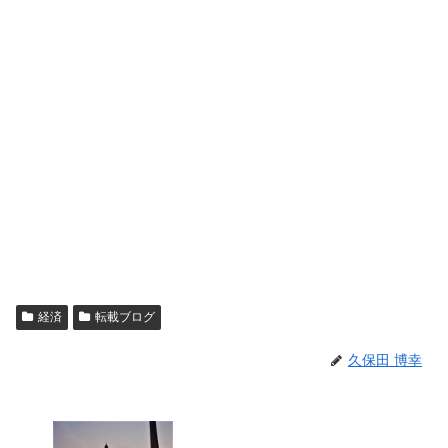
経済
転載ブログ
久保田 博幸