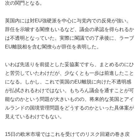
次の関門となる。
英国内には対EU強硬派を中心に与党内での反発が強い。
辞任を示唆する閣僚もいるなど、議会の承認を得られるか
は不透明となっていた。実際に閣議での了承後に、ラーブ
EU離脱相を含む閣僚らが辞任を表明した。
いわば先送りを前提とした妥協案ですら、まとめるのにひ
と苦労していたわけだが、少なくとも一歩は前進したこと
になる。しかし、これで英国のEU離脱に向けた不透明感
が払拭されるわけではない。もちろん議会を通すことが可
能なのかという問題が大きいものの、将来的な英国とアイ
ルランドの国境管理問題をどうするのかといった具体案が
見えているわけでもない。
15日の欧米市場ではこれを受けてのリスク回避の巻き戻