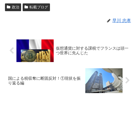
政治
転載ブログ
早川 忠孝
仮想通貨に対する課税でフランスは頭一
つ世界に先んじた
国による税収奪に断固反対！①現状を振
り返る編