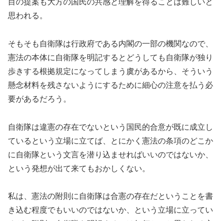
目の提案も大方の国民の共感と理解を得ることは難しいと
思われる。
そもそも自衛隊は行政府である内閣の一部の機関なので、
憲法の本体に自衛隊を明記するとどうしても自衛隊が独り
歩きする根拠規定になってしまう虞があるから、そういう
懸念材料を残さないようにするために細心の注意を払う必
要があるだろう。
自衛隊は違憲の存在でないという国民的合意が既に成立し
ているという立場に立てば、とにかく憲法の条項のどこか
に自衛隊という文言を潜り込ませればいいのではないか、
という発想が出て来てもおかしくない。
私は、憲法の附則に自衛隊は合憲の存在だということを書
き込む程度でもいいのではないか、という立場に立ってい