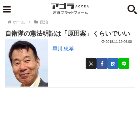
ホーム
政治
自衛隊の憲法明記は「原田案」くらいでいい
2018.11.19 06:00
早川 忠孝