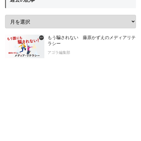
もう騙されない 藤原かずえのメディアリテ
ラシー
アゴラ編集部