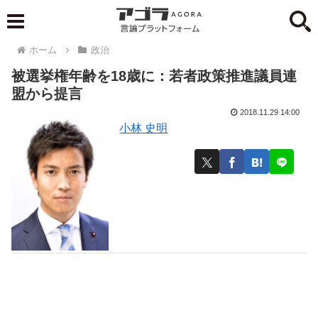
ホーム
政治
被選挙権年齢を18歳に：若者政策推進議員連
盟から提言
2018.11.29 14:00
小林 史明