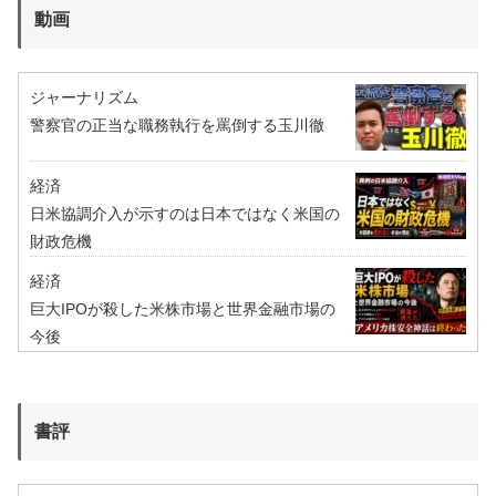
動画
ジャーナリズム
警察官の正当な職務執行を罵倒する玉川徹
経済
日米協調介入が示すのは日本ではなく米国の
財政危機
経済
巨大IPOが殺した米株市場と世界金融市場の
今後
書評