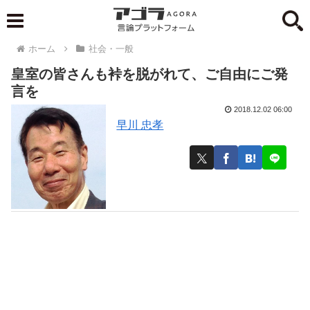
ホーム
社会・一般
皇室の皆さんも裃を脱がれて、ご自由にご発
言を
2018.12.02 06:00
早川 忠孝