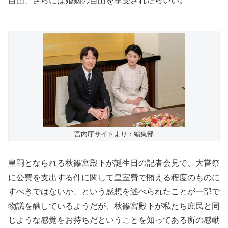
自由、さらには婚姻の自由を享受されたらいい。
宮内庁サイトより：編集部
皇嗣となられる秋篠宮殿下が誕生日の記者会見で、大嘗祭
に公費を支出する件に関して皇室費で賄える程度のものに
すべきではないか、という感想を述べられたことが一部で
物議を醸しているようだが、秋篠宮殿下が私たち庶民と同
じような感覚をお持ちだということを知ってある所の感動