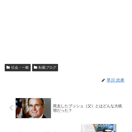
社会・一般
転載ブログ
早川 忠孝
死去したブッシュ（父）とはどんな大統
領だった？