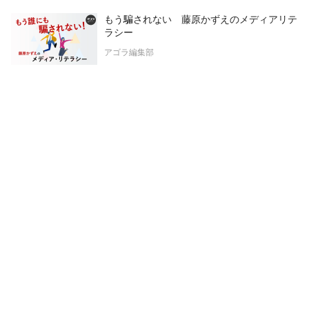
もう騙されない 藤原かずえのメディアリテ
ラシー
アゴラ編集部