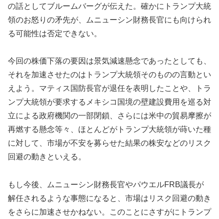
の話としてブルームバーグが伝えた。確かにトランプ大統
領のお怒りの矛先が、ムニューシン財務長官にも向けられ
る可能性は否定できない。
今回の株価下落の要因は景気減速懸念であったとしても、
それを加速させたのはトランプ大統領そのものの言動とい
えよう。マティス国防長官が退任を表明したことや、トラ
ンプ大統領が要求するメキシコ国境の壁建設費用を巡る対
立による政府機関の一部閉鎖、さらには米中の貿易摩擦が
再燃する懸念等々、ほとんどがトランプ大統領が蒔いた種
に対して、市場が不安を募らせた結果の株安などのリスク
回避の動きといえる。
もし今後、ムニューシン財務長官やパウエルFRB議長が
解任されるような事態になると、市場はリスク回避の動き
をさらに加速させかねない。このことにさすがにトランプ