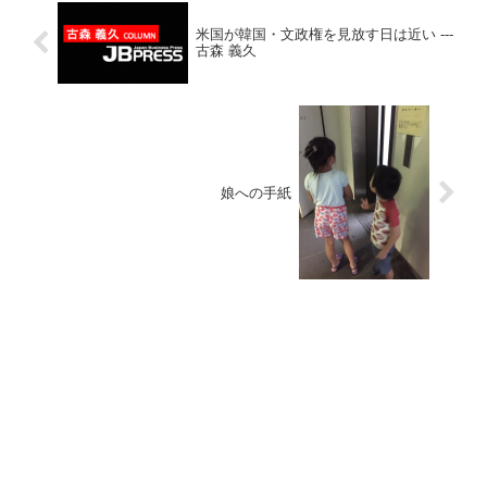
米国が韓国・文政権を見放す日は近い ---
古森 義久
娘への手紙