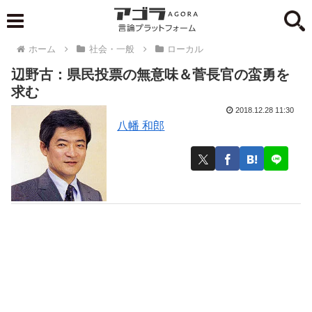
ホーム
社会・一般
ローカル
辺野古：県民投票の無意味＆菅長官の蛮勇を
求む
2018.12.28 11:30
八幡 和郎