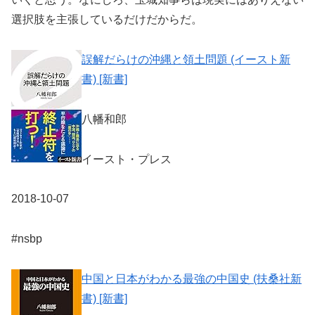
選択肢を主張しているだけだからだ。
誤解だらけの沖縄と領土問題 (イースト新
書) [新書]
八幡和郎
イースト・プレス
2018-10-07
#nsbp
中国と日本がわかる最強の中国史 (扶桑社新
書) [新書]