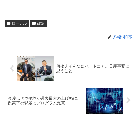
ローカル
政治
八幡 和郎
何ゆえそんなにハードコア。日産事変に
思うこと
今度はダウ平均が過去最大の上げ幅に、
乱高下の背景にプログラム売買