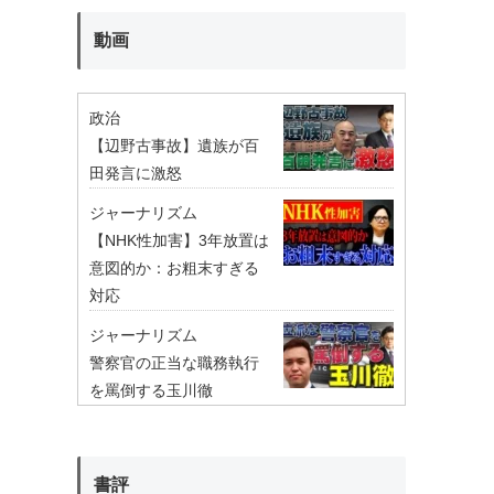
動画
政治
【辺野古事故】遺族が百
田発言に激怒
ジャーナリズム
【NHK性加害】3年放置は
意図的か：お粗末すぎる
対応
ジャーナリズム
警察官の正当な職務執行
を罵倒する玉川徹
書評