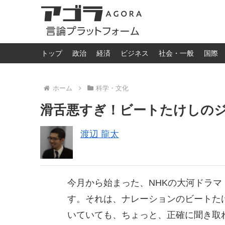
トップ
政治
経済
ビジネス
社会・一般
国際
ホーム
科学・文化
滑舌悪すぎ！ビートたけしの
渡辺 龍太
今月から始まった、NHKの大河ドラ
す。それは、ナレーションのビートた
いていても、ちょっと、正確に聞き取