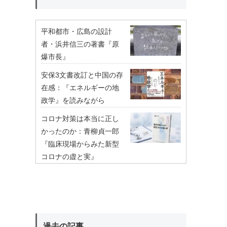
平和都市・広島の設計
者・浜井信三の著書『原
爆市長』
安保3文書改訂と中国の存
在感：『エネルギーの地
政学』を読みながら
コロナ対策は本当に正し
かったのか：青柳貞一郎
『臨床現場からみた新型
コロナの虚と実』
過去の記事