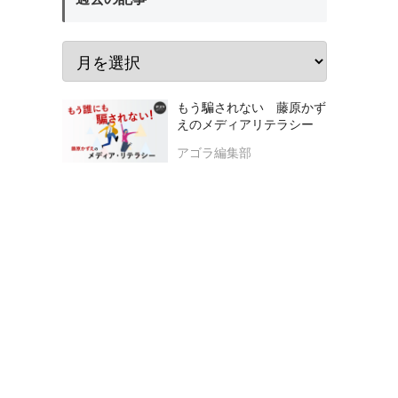
もう騙されない 藤原かず
えのメディアリテラシー
アゴラ編集部