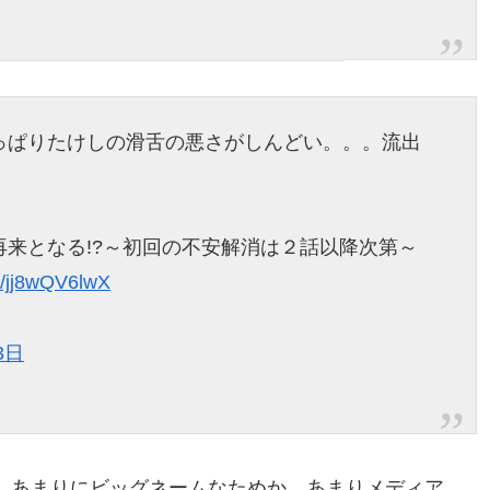
っぱりたけしの滑舌の悪さがしんどい。。。流出
来となる!?～初回の不安解消は２話以降次第～
co/jj8wQV6lwX
3日
、あまりにビッグネームなためか、あまりメディア