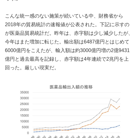
こんな統一感のない施策が続いている中、財務省から
2018
年の貿易統計の速報値が公表された。下記に示すの
が医薬品貿易統計だ。昨年は、赤字額は少し減少したが、
今年はまた増加に転じた。輸出額は
6487
億円とはじめて
6000
億円をこえたが、輸入額は約
3000
億円増の
2
億
9431
億円と過去最高を記録し、赤字額は
4
年連続で
2
兆円を上
回った。厳しい現実だ。