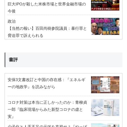
巨大IPOが殺した米株市場と世界金融市場の
今後
政治
【当然の報い】百田尚樹参院議員：暴行罪と
脅迫罪で訴えられる
書評
安保3文書改訂と中国の存在感：『エネルギ
ーの地政学』を読みながら
コロナ対策は本当に正しかったのか：青柳貞
一郎『臨床現場からみた新型コロナの虚と
実』
少子化と人手不足の元凶を直視せよ『やっぱ