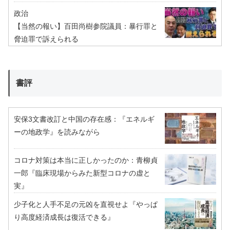
政治
【当然の報い】百田尚樹参院議員：暴行罪と
脅迫罪で訴えられる
書評
安保3文書改訂と中国の存在感：『エネルギ
ーの地政学』を読みながら
コロナ対策は本当に正しかったのか：青柳貞
一郎『臨床現場からみた新型コロナの虚と
実』
少子化と人手不足の元凶を直視せよ『やっぱ
り高度経済成長は復活できる』