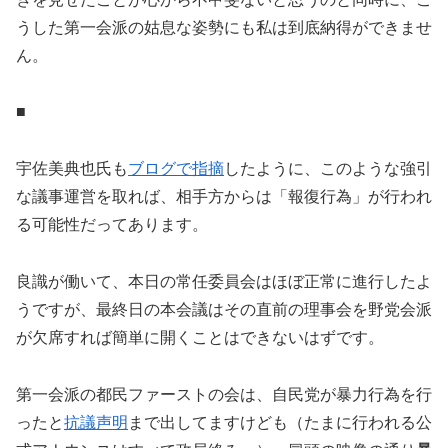
うした第一会派の姑息な姿勢にも私は到底納得ができませ
ん。
■
宇佐美典也氏も
ブログで指摘
したように、このような強引
な議事運営を取れば、相手方からは「報復行為」が行われ
る可能性だってあります。
良識が働いて、本日の常任委員会はほぼ正常に進行したよ
うですが、最終日の本会議はその直前の理事会を野党会派
が欠席すれば簡単に開くことはできないはずです。
第一会派の都民ファーストの会は、自民党が暴力行為を行
ったと
抗議声明
まで出してますけども（たまに行われる公