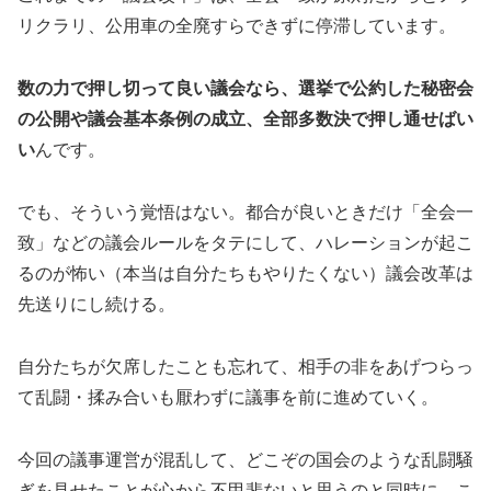
リクラリ、公用車の全廃すらできずに停滞しています。
数の力で押し切って良い議会なら、選挙で公約した秘密会
の公開や議会基本条例の成立、全部多数決で押し通せばい
い
んです。
でも、そういう覚悟はない。都合が良いときだけ「全会一
致」などの議会ルールをタテにして、ハレーションが起こ
るのが怖い（本当は自分たちもやりたくない）議会改革は
先送りにし続ける。
自分たちが欠席したことも忘れて、相手の非をあげつらっ
て乱闘・揉み合いも厭わずに議事を前に進めていく。
今回の議事運営が混乱して、どこぞの国会のような乱闘騒
ぎを見せたことが心から不甲斐ないと思うのと同時に、こ