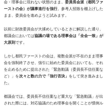
会・理事会に現れない状態のまま、
委員長会派（都民ファ
ーストの会）が議事進行を強行
。参考人招致を棚上げした
まま、委員会を進めようと試みます。
以前に財政委員会が大揉めしているときに解説した通り、
都議会においては
協議の場である理事会は「全会一致」が
大原則
です。
しかし都民ファーストの会は、複数会派が不在のまま理事
会を強制終了させ、強引に始めた委員会においても、それ
を止めるために提出された「緊急動議（委員長不信任案な
ど）」を
次々と数の力で「強行否決」
をして突き進みまし
た。
都議会では、委員長不信任案など重大な「緊急動議」が出
された際には、対応協議のため理事会を開くことが慣例ル