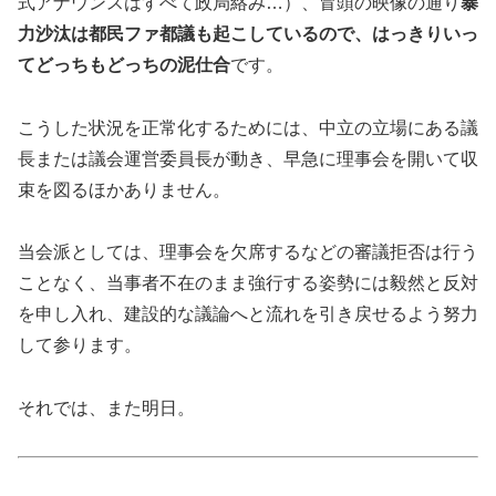
式アナウンスはすべて政局絡み…）、冒頭の映像の通り
暴
力沙汰は都民ファ都議も起こしているので、はっきりいっ
てどっちもどっちの泥仕合
です。
こうした状況を正常化するためには、中立の立場にある議
長または議会運営委員長が動き、早急に理事会を開いて収
束を図るほかありません。
当会派としては、理事会を欠席するなどの審議拒否は行う
ことなく、当事者不在のまま強行する姿勢には毅然と反対
を申し入れ、建設的な議論へと流れを引き戻せるよう努力
して参ります。
それでは、また明日。