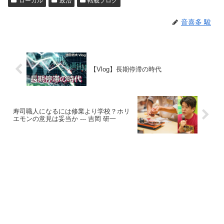
ローカル
政治
転載ブログ
音喜多 駿
【Vlog】長期停滞の時代
寿司職人になるには修業より学校？ホリ
エモンの意見は妥当か --- 吉岡 研一