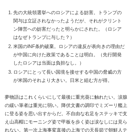
先の大統領選挙へのロシアによる妨害。トランプの
関与は立証されなかったようだが、それがクリント
ン陣営への妨害だったと明らかにされた。（ロシア
はなぜトランプに与した？）
米国のINF条約破棄。ロシアの違反が表向きの理由だ
が中国に向けた政策であることは明白。（先行開発
したロシアは当面は負担なし。）
ロシアにとって長い国境を接せする中国の脅威の方
が米国のそれより大きい。日米と組む方が得。
夢物語はこれくらいにして最後に重光葵に触れたい。涙腺
の緩い筆者は重光に弱い。降伏文書の調印でミズーリ艦上
に登る姿を思い出すからだ。不自由な右足をステッキで支
え山高帽にモーニング姿で甲板を歩く姿は涙なしには見ら
れない。第一次上海事変直後の上海での天長節で朝鮮人テ