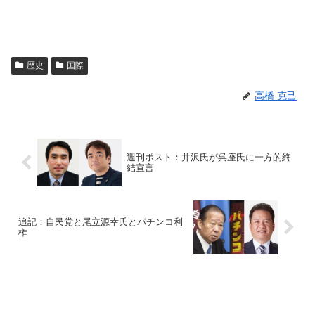
歴史
国際
高橋 克己
週刊ポスト：井沢氏が呉座氏に一方的終
結宣言
追記：自民党と尾立源幸氏とパチンコ利
権