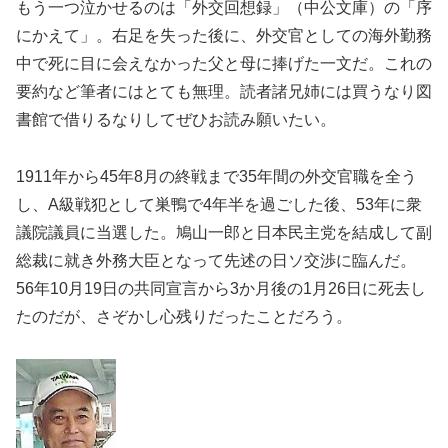
もう一つ泣かせるのは「外交回想録」（中公文庫）の「序
にかえて」。右足を失った後に、外交官としての海外勤務
中で死に目に会えなかった父と母に捧げた一文だ。これの
要約など筆者にはとても無理。読者諸兄姉には買うなり図
書館で借りるなりしてぜひお読み願いたい。
1911年から45年8月の終戦まで35年間の外交官職を全う
し、A級戦犯として巣鴨で4年半を過ごした後、53年に衆
議院議員に当選した。鳩山一郎と日本民主党を結成して副
総裁に就き外務大臣となって先述の日ソ交渉に臨んだ。
56年10月19日の共同宣言から3か月後の1月26日に死去し
たのだが、さぞかし心残りだったことだろう。