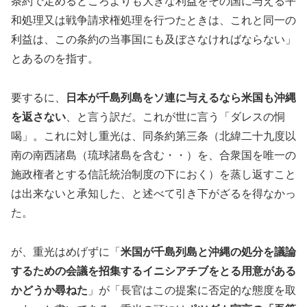
条約で定めるところよりも大きな利益をその国に与える平
和処理又は戦争請求権処理を行つたときは、これと同一の
利益は、この条約の当事国にも及ぼさなければならない」
とあるのを指す。
要するに、
日本が千島列島をソ連に与えるなら米国も沖縄
を返さない
、と言う訳だ。これが世に言う「ダレスの恫
喝」。これに対し重光は、同条約第三条（北緯二十九度以
南の南西諸島（琉球諸島を含む・・）を、合衆国を唯一の
施政権者とする信託統治制度の下におく）を蒸し返すこと
は出来ないと承知した、と述べて引き下がざるを得なかっ
た。
が、重光はめげずに「
米国が千島列島と沖縄の処分を議論
するための会議を招集するイニシアチブをとる用意がある
かどうか尋ねた
」が「長官はこの提案に否定的な態度を取