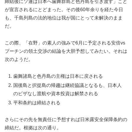
締結後にソ連は日本へ歯舞群島と色丹島を引き渡す」こと
が宣言されるにとどまった。その後60年余りを経た今日
も、千島列島の法的地位は我が国にとって未解決のまま
だ。
この際、「在野」の素人の強みで6月に予定される安倍vs
プーチンの領土交渉の結論を大胆予想してみたい。それは
次のようだ。
歯舞諸島と色丹島の主権は日本に戻される
国後島と択捉島の帰趨は継続協議となるも、日本人
のビザなし渡航や資本投資は解禁される
平和条約は締結される
さらにその先を無責任に予想すれば日米露安全保障条約の
締結だ。根拠は次の通り。