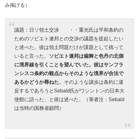
み掲げる）
議題：日ソ領土交渉 ・・重光氏は平和条約の
ためのソビエト連邦との交渉の議題を提起したい
と述べた。彼は領土問題だけが課題として残って
いると言った。
ソビエト連邦は歯舞と色丹の北側
に境界線を引くことを望んでいた。彼はサンフラ
ンシスコ条約の観点からそのような境界が合法で
あるかどうか尋ねた
。そのような譲歩は条約に違
反するであろうとSebald氏がワシントンの日本大
使館に語った、と彼は述べた。（筆者注：Sebald
は当時の国務省顧問）