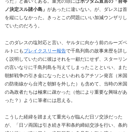
った」と書いてある。重光の頭には
ポツダム宣言の「吾等
ノ決定スル諸小島」
があったに違いない。が、ダレスは首
を縦にしなかった。きっとこの問題にいい加減ウンザリし
ていたのだろう。
このダレスの塩対応と言い、ヤルタに向かう前のルーズベ
ルトにも
ブレイクスリー報告
で千島列島の故事来歴を詳し
く説明していたのに彼はそれを一顧だにせず、スターリン
の言いなりに千島列島を与えてしまったことといい、また
朝鮮戦争の引き金になったといわれるアチソン発言（米国
の防衛線から台湾と朝鮮を外した）も含めて、当時の米国
の為政者たちは極東に疎かった（他により重要な興味があ
った？）ように筆者には思える。
こうした経緯を踏まえて重光らが臨んだ日ソ交渉だった
が、「日ソ両国は引き続き平和条約締結交渉を行い、条約