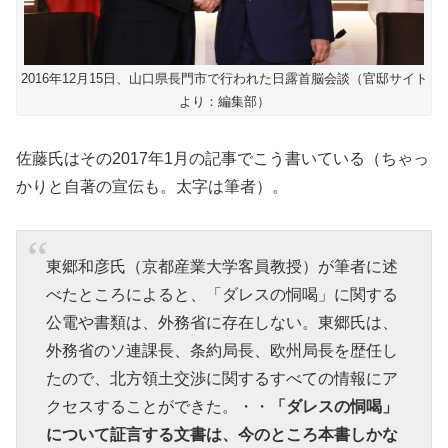
2016年12月15日、山口県長門市で行われた日露首脳会談（官邸サイト
より：編集部）
佐藤氏はその2017年1月の記事でこう書いている（ちゃっ
かりと自著の宣伝も。太字は筆者）。
東郷和彦氏（京都産業大学客員教授）が筆者に述
べたところによると、「ダレスの恫喝」に関する
公電や書類は、外務省に存在しない。東郷氏は、
外務省のソ連課長、条約局長、欧州局長を歴任し
たので、北方領土交渉に関するすべての情報にア
クセスすることができた。・・
「ダレスの恫喝」
について証言する文書は、今のところ本書しかな