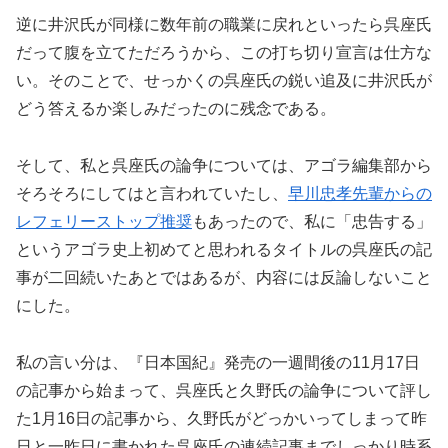
逆に井沢氏が同様に数年前の職業に戻れといったら呉座氏
だって腹を立てただろうから、この打ち切り宣言は仕方な
い。そのことで、せっかくの呉座氏の鋭い追及に井沢氏が
どう答えるか楽しみだったのに残念である。
そして、私と呉座氏の論争については、アゴラ編集部から
そろそろにしてはと言われていたし、
早川忠孝先輩からの
レフェリーストップ推奨
もあったので、私に「忠告する」
というアゴラ史上初めてと思われるタイトルの呉座氏の記
事が二回続いたあとではあるが、内容には反論しないこと
にした。
私の言い分は、『日本国紀』発売の一週間後の11月17日
の記事から始まって、呉座氏と久野氏の論争について評し
た1月16日の記事から、久野氏がどっかいってしまって昨
日と一昨日に書かれた呉座氏の連続記事までしっかり時系