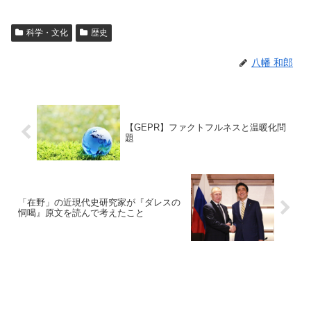
科学・文化
歴史
八幡 和郎
【GEPR】ファクトフルネスと温暖化問
題
「在野」の近現代史研究家が『ダレスの
恫喝』原文を読んで考えたこと