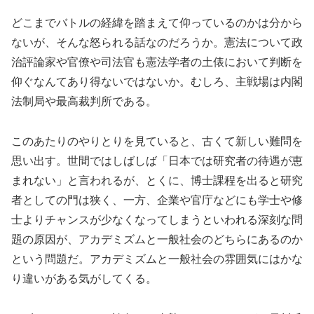
どこまでバトルの経緯を踏まえて仰っているのかは分から
ないが、そんな怒られる話なのだろうか。憲法について政
治評論家や官僚や司法官も憲法学者の土俵において判断を
仰ぐなんてあり得ないではないか。むしろ、主戦場は内閣
法制局や最高裁判所である。
このあたりのやりとりを見ていると、古くて新しい難問を
思い出す。世間ではしばしば「日本では研究者の待遇が恵
まれない」と言われるが、とくに、博士課程を出ると研究
者としての門は狭く、一方、企業や官庁などにも学士や修
士よりチャンスが少なくなってしまうといわれる深刻な問
題の原因が、アカデミズムと一般社会のどちらにあるのか
という問題だ。アカデミズムと一般社会の雰囲気にはかな
り違いがある気がしてくる。