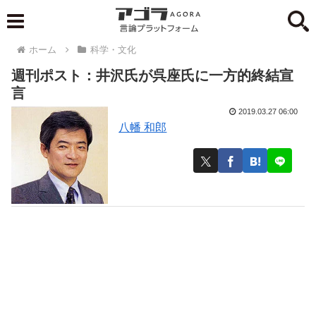
ホーム
科学・文化
週刊ポスト：井沢氏が呉座氏に一方的終結宣
言
2019.03.27 06:00
八幡 和郎