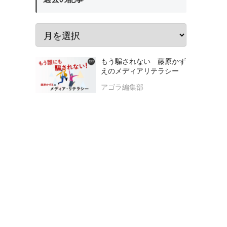
もう騙されない 藤原かず
えのメディアリテラシー
アゴラ編集部