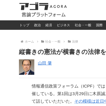
トップ
政治
経済
ビジネス
社会・一般
国際
ホーム
社会・一般
法律
縦書きの憲法が横書きの法律
山田 肇
情報通信政策フォーラム（ICPF）で
催している。第1回は3月29日に木原
て話していただいた。
その模様は近日中