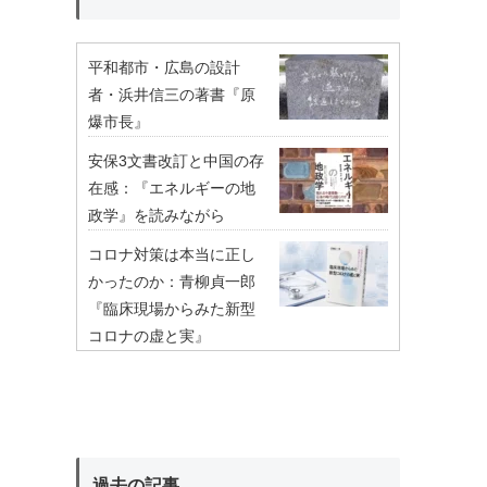
平和都市・広島の設計
者・浜井信三の著書『原
爆市長』
安保3文書改訂と中国の存
在感：『エネルギーの地
政学』を読みながら
コロナ対策は本当に正し
かったのか：青柳貞一郎
『臨床現場からみた新型
コロナの虚と実』
過去の記事