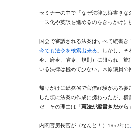
セミナーの中で「なぜ法律は縦書きな
ース化や英訳を進めるのをきっかけに
国会で審議される法案はすべて縦書き
今でも法令を検索出来る
。しかし、そ
令、府令、省令、規則）に限られ、施
いる法律は極めて少ない。木原議員の
帰りがけに総務省で官僚経験がある参
した頃に法案の作成に携わったが、横
だ。その理由は「
憲法が縦書きだから
内閣官房長官が（なんと！）1952年に