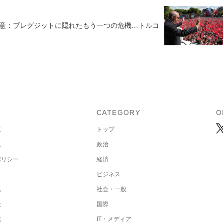
注意：ブレグジットに隠れたもう一つの危機…トルコ
U
CATEGORY
O
覧
トップ
覧
政治
ポリシー
経済
ビジネス
集
社会・一般
社
国際
載
IT・メディア