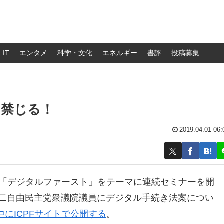
IT
エンタメ
科学・文化
エネルギー
書評
投稿募集
を禁じる！
2019.04.01 06:
は「デジタルファースト」をテーマに連続セミナーを開
誠二自由民主党衆議院議員にデジタル手続き法案につい
にICPFサイトで公開する
。