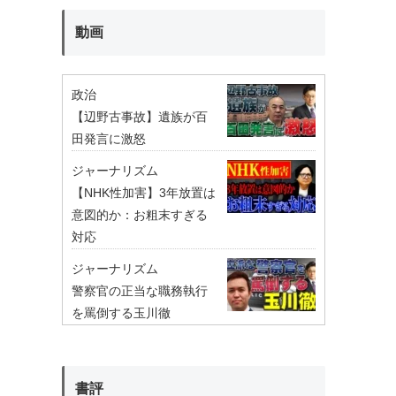
動画
政治
【辺野古事故】遺族が百
田発言に激怒
ジャーナリズム
【NHK性加害】3年放置は
意図的か：お粗末すぎる
対応
ジャーナリズム
警察官の正当な職務執行
を罵倒する玉川徹
書評