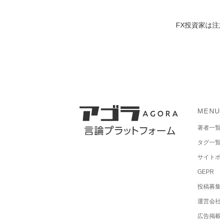
FX投資家は
MEN
著者一
タグ一
サイト
GEPR
投稿募
運営会
広告掲