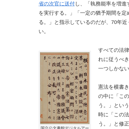
省の次官に送付
し、「執務能率を増進
を実行する。」「一定の猶予期間を定
る。」と指示しているのだが、70年
い。
すべての法
れに従うべ
一つしかな
憲法を横書
の中に「こ
う。」とい
時に「この
う。」と修
国立公文書館デジタルアー