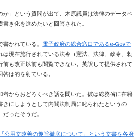
のか」という質問が出て、木原議員は法律のデータベ
横書き化を進めたいと回答された。
で書かれている。
電子政府の総合窓口であるe-Govで
れは現在施行されている法令（憲法、法律、政令、勅
行前も改正以前も閲覧できない。英訳して提供されて
回答は的を射ている。
加者からおどろくべき話を聞いた。彼は総務省に在籍
書きにしようとして内閣法制局に叱られたというの
」だったそうだ。
『公用文改善の趣旨徹底について』という文書を各府