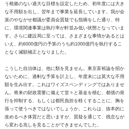
う根拠のない過大な目標を設定したため、初年度には大き
な不用額を出し、翌年まで事業を延長しています。我が会
派のやながせ都議が委員会質疑でも指摘をした通り、特
に、環境関連事業は執行率が軒並み低い状態となっていま
す。さらに建設局に至っては、さまざまな事情があるとは
いえ、約6000億円の予算のうち約1000億円を執行するこ
となく減額補正となりました。
こうした自治体は、他に類を見ません。東京富裕論を招か
ないために、過剰な予算を計上し、年度末には莫大な不用
額を生み出す。これはワイズスペンディングではありませ
ん。将来の財政需要に備えて堂々と基金を積む、都債の発
行を抑制する、もしくは都民負担を軽くすることに、胸を
張って使うべきではないでしょうか。これらは、抜本的に
改めるべき体質だと思いますが、質疑を通じて、残念なが
ら変わる兆しを見ることができませんでした。