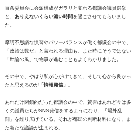
百条委員会に会派構成がガラリと変わる都議会議員選挙
と、
ありえないくらい濃い時間
を過ごさせてもらいまし
た。
摩訶不思議な慣習やパワーバランスが働く都議会の中で、
「政治は数だ」と言われる理由も、また時にそうではない
「世論の風」で物事が進むこともよくわかりました。
その中で、やはり私が心がけてきて、そして心から良かっ
たと思えるのが
「情報発信」
。
あれだけ閉鎖的だった都議会の中で、賛否はあれど今は多
くの議員たちがSNS発信をするようになり、「場外乱
闘」を繰り広げている。それが都民の判断材料になり、ま
た新たな議論が生まれる。