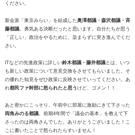
ください。
新会派「東京みらい」を結成した
奥澤都議・森沢都議・斉
藤都議
。勇気ある決断だったと思います。自分たちが思う
「正しい」政治をやるために、染まらずに突き進んでくだ
さい。
ITなどの先進政策に詳しい
鈴木都議・藤井都議
とは、いつ
も新しい政策について意見交換をさせてもらいました。そ
の優れた知見をぜひ政策に反映させていってください。あ
れ
都民ファ幹部に怒られたと思う
けど、ゴメン！！
あと密かにこっそり、午前中に部屋に激励にきて下さった
両角みのる都議
。前期4年間で「議会の基本」を教えて下
さったのは両角さんでした。ありがとうございました！こ
こに書いたことで怒られたらすいません！