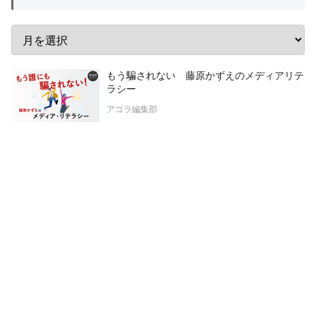
もう騙されない 藤原かずえのメディアリテ
ラシー
アゴラ編集部