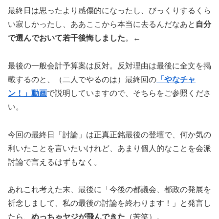
最終日は思ったより感傷的になったし、びっくりするくら
い寂しかったし、ああここから本当に去るんだなあと
自分
で選んでおいて若干後悔しました
。←
最後の一般会計予算案は反対。反対理由は最後に全文を掲
載するのと、（二人でやるのは）最終回の
「やなチャ
ン！」動画
で説明していますので、そちらをご参照くださ
い。
今回の最終日「討論」は正真正銘最後の登壇で、何か気の
利いたことを言いたいけれど、あまり個人的なことを会派
討論で言えるはずもなく。
あれこれ考えた末、最後に「今後の都議会、都政の発展を
祈念しまして、私の最後の討論を終わります！」と発言し
たら、
めっちゃヤジが飛んできた
（苦笑）。