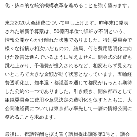
化・抜本的な統治機構改革を進めることを強く望みます。
東京2020大会経費について申し上げます。昨年末に発表
された最新予算案は、50億円単位で詳細が不明という、
情報公開からかけ離れた状態でありました。特別委員会で
様々な指摘が相次いだものの、結局、何ら費用透明化に向
けた改善は進んでいるように見えません。開会式の経費も
跳ね上がり、予備費が投入されるなど、相変わらず見えな
いところで大きな金額が動く状態となっています。五輪経
費透明化は、知事選・都議選を通じて都民がもっとも期待
した公約の一つでありました。引き続き、開催都市として
組織委員会に費用や意思決定の透明化を促すとともに、大
会関連経費については東京都が率先して一層の情報公開に
務めることを求めます。
最後に、都議報酬を据え置く議員提出議案第1号と、議会