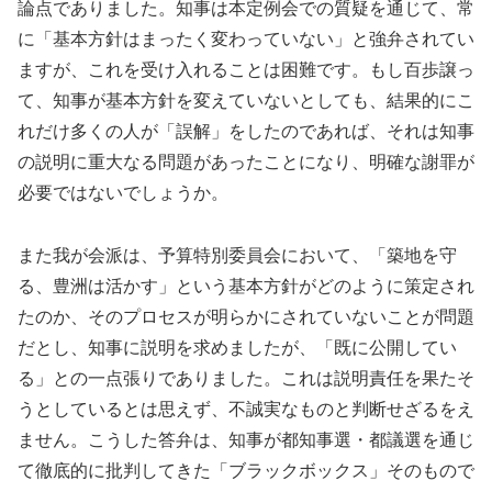
論点でありました。知事は本定例会での質疑を通じて、常
に「基本方針はまったく変わっていない」と強弁されてい
ますが、これを受け入れることは困難です。もし百歩譲っ
て、知事が基本方針を変えていないとしても、結果的にこ
れだけ多くの人が「誤解」をしたのであれば、それは知事
の説明に重大なる問題があったことになり、明確な謝罪が
必要ではないでしょうか。
また我が会派は、予算特別委員会において、「築地を守
る、豊洲は活かす」という基本方針がどのように策定され
たのか、そのプロセスが明らかにされていないことが問題
だとし、知事に説明を求めましたが、「既に公開してい
る」との一点張りでありました。これは説明責任を果たそ
うとしているとは思えず、不誠実なものと判断せざるをえ
ません。こうした答弁は、知事が都知事選・都議選を通じ
て徹底的に批判してきた「ブラックボックス」そのもので