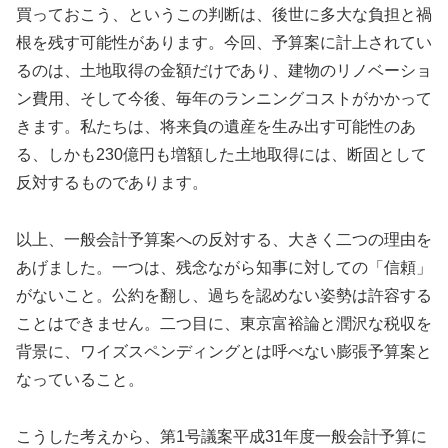
買っておこう、というこの判断は、後世に多大な負担と禍
根を残す可能性があります。今回、予算案に計上されてい
るのは、土地取得の金額だけであり、建物のリノベーショ
ン費用、そして今後、毎年のランニングコストがかかって
きます。私たちは、将来負の遺産を生み出す可能性のあ
る、しかも230億円も増額した土地取得には、断固として
反対するものであります。
以上、一般会計予算案への反対する、大きく二つの理由を
あげました。一つは、残念ながら知事に対しての「信頼」
がないこと。公約を翻し、過ちを認めない姿勢は許容する
ことはできません。二つ目に、東京富裕論と潤沢な税収を
背景に、ワイズスペンディングとは呼べない膨張予算案と
なっていること。
こうした考えから、第1号議案平成31年度一般会計予算に