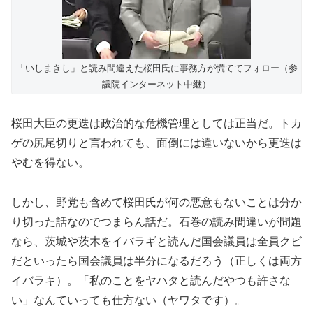
「いしまきし」と読み間違えた桜田氏に事務方が慌ててフォロー（参
議院インターネット中継）
桜田大臣の更迭は政治的な危機管理としては正当だ。トカ
ゲの尻尾切りと言われても、面倒には違いないから更迭は
やむを得ない。
しかし、野党も含めて桜田氏が何の悪意もないことは分か
り切った話なのでつまらん話だ。石巻の読み間違いが問題
なら、茨城や茨木をイバラギと読んだ国会議員は全員クビ
だといったら国会議員は半分になるだろう（正しくは両方
イバラキ）。「私のことをヤハタと読んだやつも許さな
い」なんていっても仕方ない（ヤワタです）。