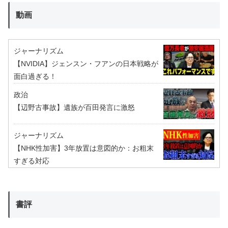
動画
ジャーナリズム
【NVIDIA】ジェンスン・フアンの日本戦略が
面白過ぎる！
政治
【辺野古事故】遺族が百田発言に激怒
ジャーナリズム
【NHK性加害】3年放置は意図的か：お粗末
すぎる対応
書評