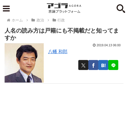
ホーム
政治
行政
人名の読み方は戸籍にも不掲載だと知ってま
すか
2019.04.13 06:00
八幡 和郎