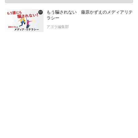
もう騙されない 藤原かずえのメディアリテ
ラシー
アゴラ編集部