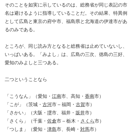
そのことを如実に示しているのは、総務省が同じ表記の市
名は避けるように指導していることだ。その結果、特異例
として広島と東京の府中市、福島県と北海道の伊達市があ
るのみである。
ところが、同じ読み方となると総務省は止めていないし、
いっぱいある。「みよし」は、広島の三次、徳島の三好、
愛知のみよしと三つある。
二つということなら
「こうなん」（愛知・
江南
市、高知・
香南
市）
「こが」（茨城・
古河
市 – 福岡・
古賀
市）
「さかい」（大阪・
堺
市、福井・
坂井
市）
「さくら」（千葉・
佐倉
市 – 栃木・
さくら
市）
「つしま」（愛知・
津島
市、長崎・
対馬
市）