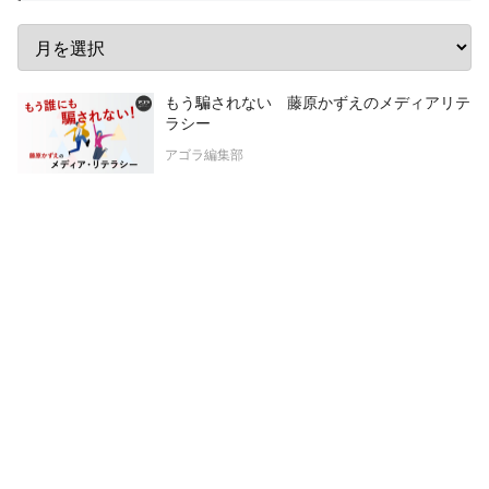
もう騙されない 藤原かずえのメディアリテ
ラシー
アゴラ編集部