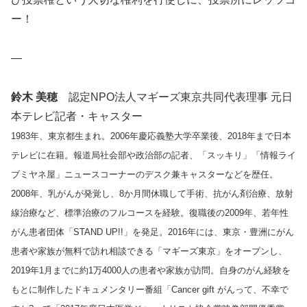
ー！
—
鈴木 美穂
認定NPO法人マギーズ東京共同代表理事 元日
本テレビ記者・キャスター
1983年、東京都生まれ。2006年慶応義塾大学卒業後、2018年まで日本
テレビに在籍。報道局社会部や政治部の記者、「スッキリ」「情報ライ
ブミヤネ屋」ニュースコーナーのデスク兼キャスターなどを歴任。
2008年、乳がんが発覚し、8か月間休職して手術、抗がん剤治療、放射
線治療など、標準治療のフルコースを経験。復職後の2009年、若年性
がん患者団体「STAND UP!!」を発足。2016年には、東京・豊洲にがん
患者や家族が無料で訪れ相談できる「マギーズ東京」をオープンし、
2019年1月までに約1万4000人の患者や家族が訪問。自身のがん経験を
もとに制作したドキュメンタリー番組「Cancer gift がんって、不幸で