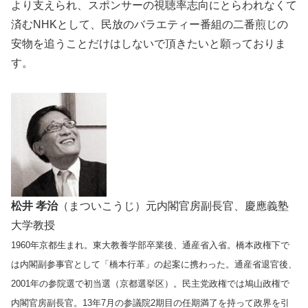
より支えられ、スポンサーの視聴率志向にとらわれなくて
済むNHKとして、民放のバラエティー番組の二番煎じの
安物を追うことだけはしないで頂きたいと願っておりま
す。
松井 孝治
（まついこうじ）元内閣官房副長官、慶應義塾
大学教授
1960年京都生まれ。東大教養学部卒業後、通産省入省。橋本政権下で
は内閣副参事官として「橋本行革」の起案に携わった。通産省退官後、
2001年の参院選で初当選（京都選挙区）。民主党政権では鳩山政権で
内閣官房副長官。13年7月の参議院2期目の任期満了を持って政界を引