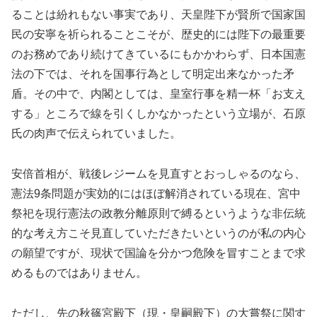
ることは紛れもない事実であり、天皇陛下が賢所で国家国
民の安寧を祈られることこそが、歴史的には陛下の最重要
のお務めであり続けてきているにもかかわらず、日本国憲
法の下では、それを国事行為として明定出来なかった矛
盾。その中で、内閣としては、皇室行事を精一杯「お支え
する」ところで線を引くしかなかったという立場が、石原
氏の肉声で伝えられていました。
安倍首相が、戦後レジームを見直すとおっしゃるのなら、
憲法9条問題が実効的にはほぼ解消されている現在、宮中
祭祀を現行憲法の政教分離原則で縛るというような非伝統
的な考え方こそ見直していただきたいというのが私の内心
の願望ですが、現状で国論を分かつ危険を冒すことまで求
めるものではありません。
ただし、先の秋篠宮殿下（現・皇嗣殿下）の大嘗祭に関す