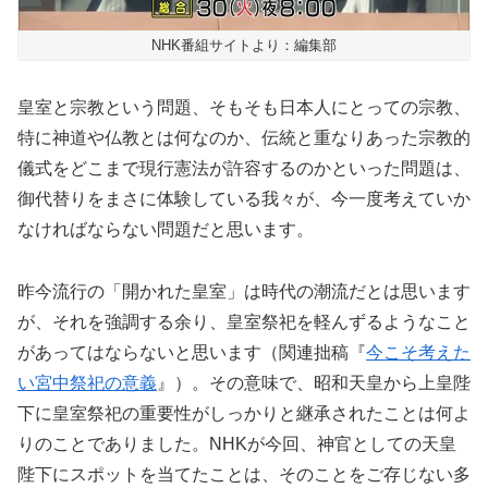
NHK番組サイトより：編集部
皇室と宗教という問題、そもそも日本人にとっての宗教、
特に神道や仏教とは何なのか、伝統と重なりあった宗教的
儀式をどこまで現行憲法が許容するのかといった問題は、
御代替りをまさに体験している我々が、今一度考えていか
なければならない問題だと思います。
昨今流行の「開かれた皇室」は時代の潮流だとは思います
が、それを強調する余り、皇室祭祀を軽んずるようなこと
があってはならないと思います（関連拙稿『
今こそ考えた
い宮中祭祀の意義
』）。その意味で、昭和天皇から上皇陛
下に皇室祭祀の重要性がしっかりと継承されたことは何よ
りのことでありました。NHKが今回、神官としての天皇
陛下にスポットを当てたことは、そのことをご存じない多