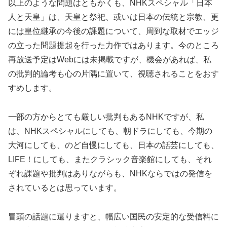
以上のような問題はともかくも、NHKスペシャル「日本
人と天皇」は、天皇と祭祀、或いは日本の伝統と宗教、更
には皇位継承の今後の課題について、周到な取材でエッジ
の立った問題提起を行った力作ではあります。今のところ
再放送予定はWebには未掲載ですが、機会があれば、私
の批判的論考も心の片隅に置いて、視聴されることをおす
すめします。
一部の方からとても厳しい批判もあるNHKですが、私
は、NHKスペシャルにしても、朝ドラにしても、今期の
大河にしても、のど自慢にしても、日本の話芸にしても、
LIFE！にしても、またクラシック音楽館にしても、それ
ぞれ課題や批判はありながらも、NHKならではの発信を
されているとは思っています。
冒頭の話題に還りますと、幅広い国民の安定的な受信料に