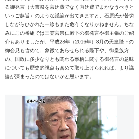
る御発言（大嘗祭を宮廷費でなく内廷費でまかなうべきと
いうご趣旨）のような議論が出てきますと、石原氏が苦労
しながらひかれた一線もまた危うくなりかねません。ちな
みにこの番組では三笠宮崇仁殿下の御発言や御主張のご紹
介もありましたが、平成28年（2016年）8月の天皇陛下の
御会見も含めて、象徴であらせられる陛下や、御皇族方
の、国政に多少なりとも関わる事柄に関する御発言の意味
についても歴史的視点も含めて取り上げられれば、より議
論が深まったのではないかと思います。