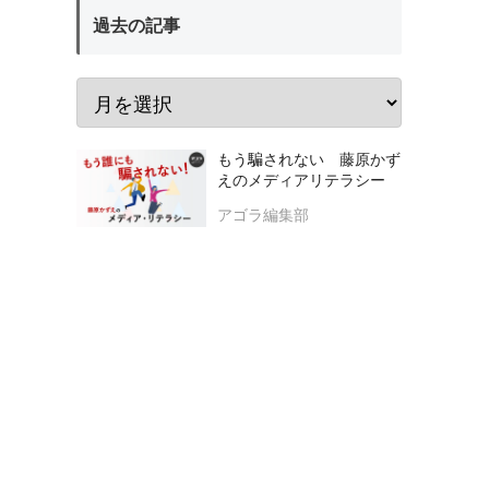
過去の記事
もう騙されない 藤原かず
えのメディアリテラシー
アゴラ編集部