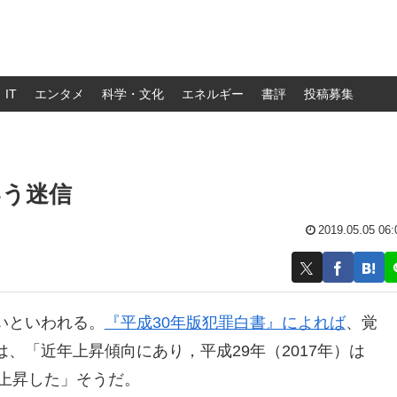
IT
エンタメ
科学・文化
エネルギー
書評
投稿募集
いう迷信
2019.05.05 06:
いといわれる。
『平成30年版犯罪白書』によれば
、覚
、「近年上昇傾向にあり，平成29年（2017年）は
1pt上昇した」そうだ。