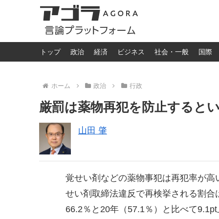
トップ
政治
経済
ビジネス
社会・一般
国際
ホーム
政治
行政
厳罰は薬物再犯を防止すると
山田 肇
覚せい剤などの薬物事犯は再犯率が高
せい剤取締法違反で再検挙される割合は
66.2％と20年（57.1％）と比べて9.