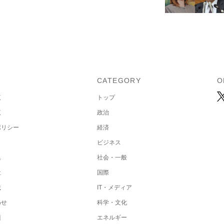
U
CATEGORY
O
覧
トップ
覧
政治
ポリシー
経済
ビジネス
集
社会・一般
社
国際
載
IT・メディア
わせ
科学・文化
項
エネルギー