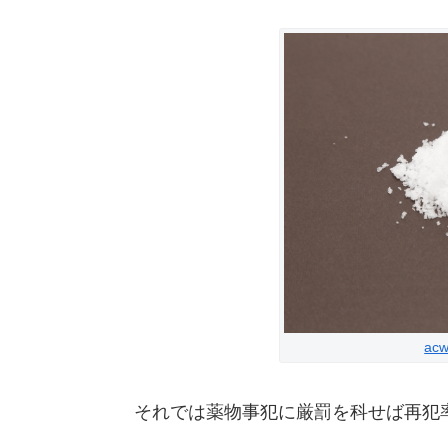
acw
それでは薬物事犯に厳罰を科せば再犯