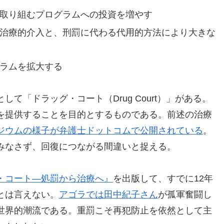
取り組むプログラムへの投資を増やす
治療的介入と、刑罰に代わる代用的方法により大きな
ラムを拡大する
て「ドラッグ・コート（Drug Court）」がある。
を提供することを目的とするものである。前述の治療
ジウムの様子が弁護士ドットコムで公開されている
。
みなさず、回復につながる間違いと捉える。
・コート―処罰から治療へ』
を出版して、すでに12年
とは言えない。
アゴラでは田中紀子さん
が孤軍奮闘し
世界的潮流である。重罰こそ再犯防止を依然として主