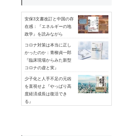
安保3文書改訂と中国の存
在感：『エネルギーの地
政学』を読みながら
コロナ対策は本当に正し
かったのか：青柳貞一郎
『臨床現場からみた新型
コロナの虚と実』
少子化と人手不足の元凶
を直視せよ『やっぱり高
度経済成長は復活でき
る』