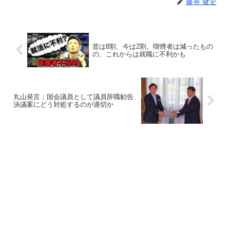
藤巻 健史
昔は8割、今は2割。喫煙者は減ったもの
の、これからは就職に不利かも
丸山発言：国会議員として議員辞職勧告
決議案にどう対処するのが適切か