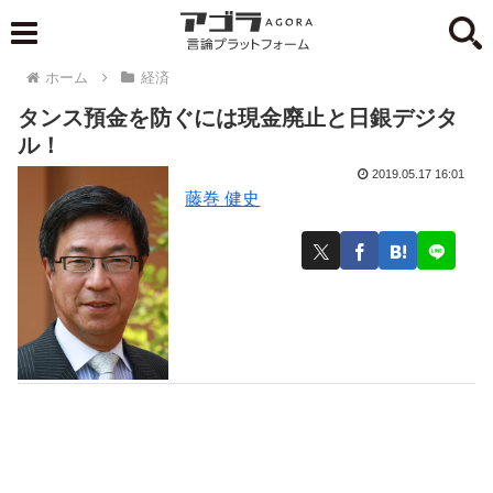
ホーム
経済
タンス預金を防ぐには現金廃止と日銀デジタ
ル！
2019.05.17 16:01
藤巻 健史