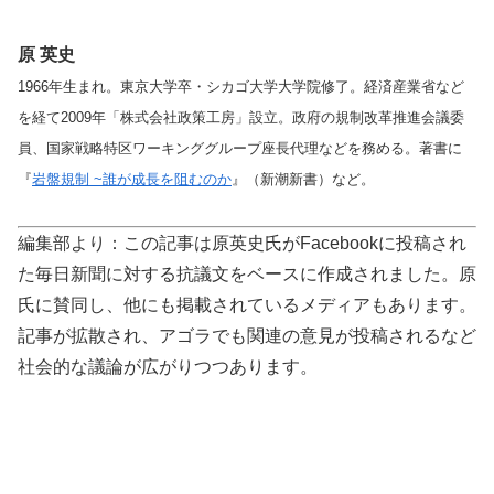
原 英史
1966年生まれ。東京大学卒・シカゴ大学大学院修了。経済産業省など
を経て2009年「株式会社政策工房」設立。政府の規制改革推進会議委
員、国家戦略特区ワーキンググループ座長代理などを務める。著書に
『
岩盤規制 ~誰が成長を阻むのか
』（新潮新書）など。
編集部より：この記事は原英史氏がFacebookに投稿され
た毎日新聞に対する抗議文をベースに作成されました。原
氏に賛同し、他にも掲載されているメディアもあります。
記事が拡散され、アゴラでも関連の意見が投稿されるなど
社会的な議論が広がりつつあります。