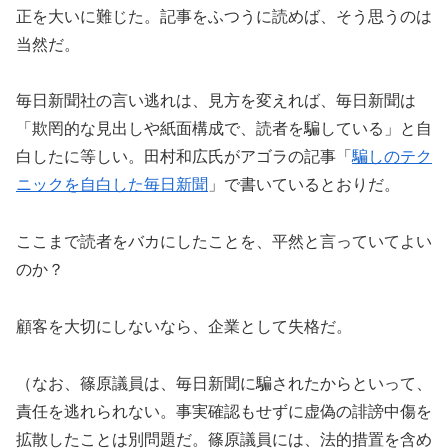
正を大いに難じた。記事をふつうに読めば、そう思うのは
当然だ。
毎日新聞社の言い逃れは、見方を変えれば、毎日新聞は
「欺罔的な見出しや紙面構成で、読者を騙している」と自
白したに等しい。田村和広氏がアゴラの記事「
騙しのテク
ニックを自白した毎日新聞
」で書いているとおりだ。
ここまで読者をバカにしたことを、平然と言っていてよい
のか？
顧客を大切にしないなら、企業として失格だ。
（なお、篠原議員は、毎日新聞に騙されたからといって、
責任を逃れられない。事実確認もせずに虚偽の誹謗中傷を
拡散したことは別問題だ。篠原議員には、法的措置を含め