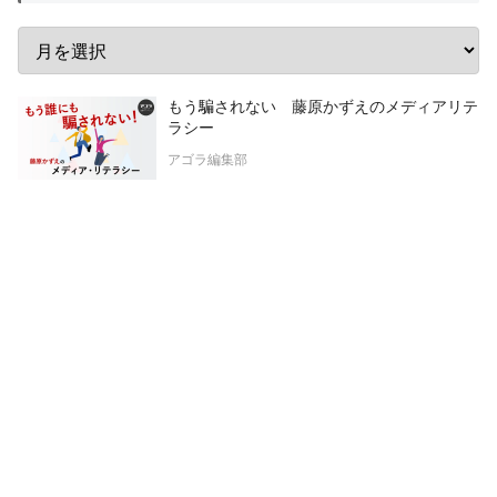
もう騙されない 藤原かずえのメディアリテ
ラシー
アゴラ編集部