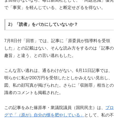
ま回答がないなら、毎日新聞社として、「問題意識」優先
で「事実」を軽んじている、と断定せざるを得ない。
2）「読者」をバカにしていないか？
7月8日付「回答」では、記事に「原委員が指導料を受領
した」との記載はない、そんな読み方をするのは「記事の
趣旨」と違う、との言い逃れもした。
こんな言い逃れは、通るわけがない。6月11日記事では、
明らかに私が200万円を受領したとしかみえない見出し、
図、私の顔写真が掲げられた。さらに「収賄罪」相当との
識者のコメントも掲載された。
この記事をみた篠原孝・衆議院議員（国民民主）は、
ブロ
グで「（原が）自分の懐を肥やしている」
として、私の不