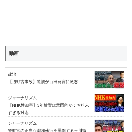
動画
政治
【辺野古事故】遺族が百田発言に激怒
ジャーナリズム
【NHK性加害】3年放置は意図的か：お粗末
すぎる対応
ジャーナリズム
警察官の正当な職務執行を罵倒する玉川徹