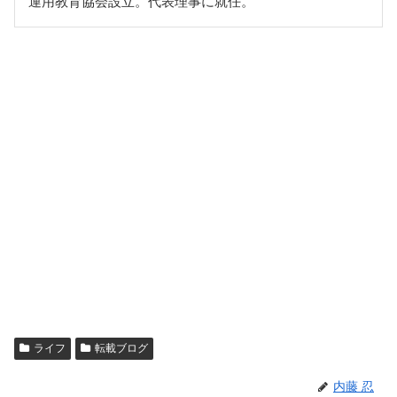
運用教育協会設立。代表理事に就任。
ライフ
転載ブログ
内藤 忍