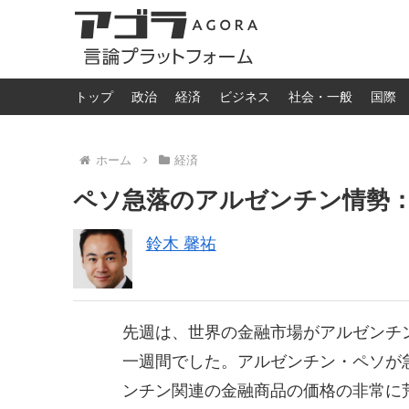
トップ
政治
経済
ビジネス
社会・一般
国際
ホーム
経済
ペソ急落のアルゼンチン情勢
鈴木 馨祐
先週は、世界の金融市場がアルゼンチ
一週間でした。アルゼンチン・ペソが
ンチン関連の金融商品の価格の非常に