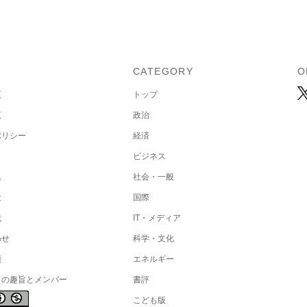
U
CATEGORY
O
覧
トップ
覧
政治
ポリシー
経済
ビジネス
集
社会・一般
社
国際
載
IT・メディア
わせ
科学・文化
項
エネルギー
トの趣旨とメンバー
書評
こども版