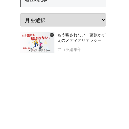
もう騙されない 藤原かず
えのメディアリテラシー
アゴラ編集部