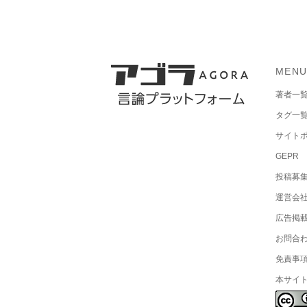
MEN
著者一
タグ一
サイト
GEPR
投稿募
運営会
広告掲
お問合
免責事
本サイ