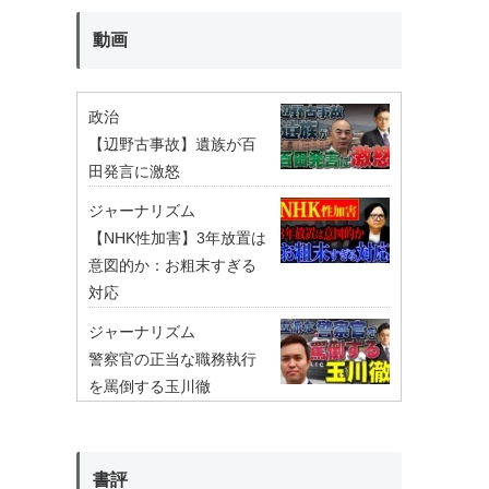
動画
政治
【辺野古事故】遺族が百
田発言に激怒
ジャーナリズム
【NHK性加害】3年放置は
意図的か：お粗末すぎる
対応
ジャーナリズム
警察官の正当な職務執行
を罵倒する玉川徹
書評