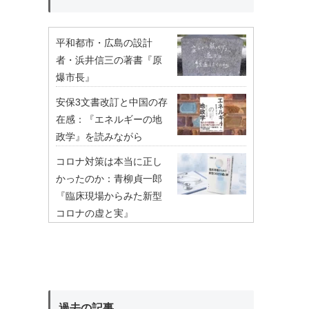
平和都市・広島の設計
者・浜井信三の著書『原
爆市長』
安保3文書改訂と中国の存
在感：『エネルギーの地
政学』を読みながら
コロナ対策は本当に正し
かったのか：青柳貞一郎
『臨床現場からみた新型
コロナの虚と実』
過去の記事