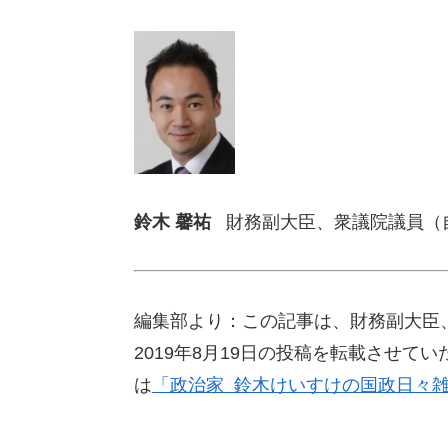
鈴木 馨祐
財務副大臣、衆議院議員（
編集部より：この記事は、財務副大臣
2019年8月19日の投稿を転載させ
は
「政治家 鈴木けいすけの国政日々