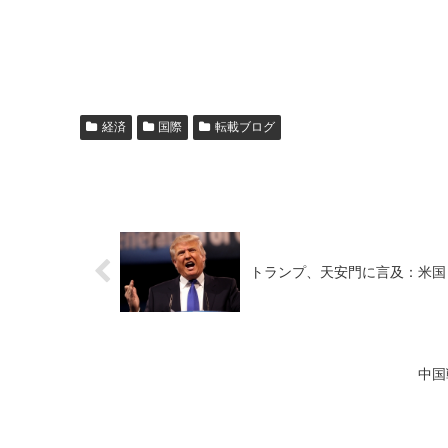
経済
国際
転載ブログ
トランプ、天安門に言及：米国
中国