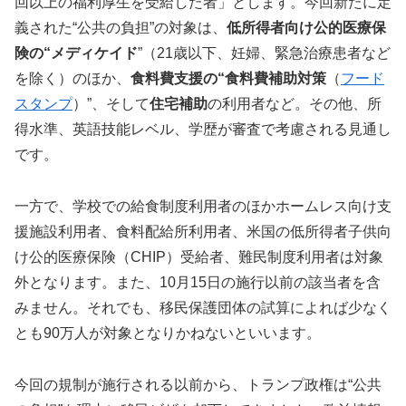
回以上の福利厚生を受給した者」とします。今回新たに定
義された“公共の負担”の対象は、
低所得者向け公的医療保
険の“メディケイド
”（21歳以下、妊婦、緊急治療患者など
を除く）のほか、
食料費支援の“食料費補助対策
（
フード
スタンプ
）”、そして
住宅補助
の利用者など。その他、所
得水準、英語技能レベル、学歴が審査で考慮される見通し
です。
一方で、学校での給食制度利用者のほかホームレス向け支
援施設利用者、食料配給所利用者、米国の低所得者子供向
け公的医療保険（CHIP）受給者、難民制度利用者は対象
外となります。また、10月15日の施行以前の該当者を含
みません。それでも、移民保護団体の試算によれば少なく
とも90万人が対象となりかねないといいます。
今回の規制が施行される以前から、トランプ政権は“公共