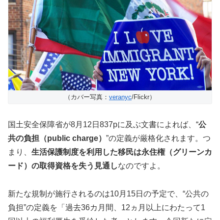
（カバー写真：
veranyc
/Flickr）
国土安全保障省が8月12日837pに及ぶ文書によれば、“
公
共の負担（public charge）
”の定義が厳格化されます。つ
まり、
生活保護制度を利用した移民は永住権（グリーンカ
ード）の取得資格を失う見通し
なのですよ。
新たな規制が施行されるのは10月15日の予定で、“公共の
負担”の定義を「過去36カ月間、12ヵ月以上にわたって1