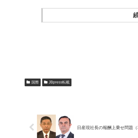
続
国際
JBpress転載
日産現社長の報酬上乗せ問題（