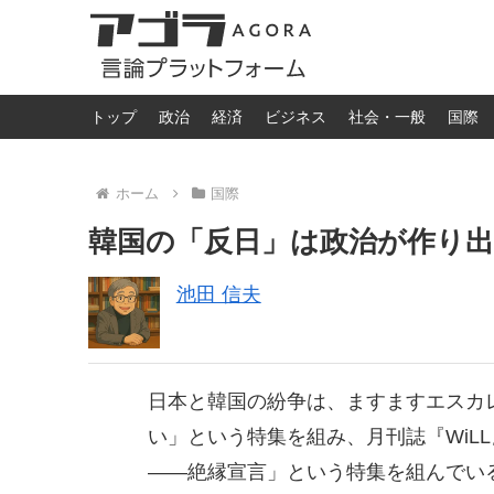
トップ
政治
経済
ビジネス
社会・一般
国際
ホーム
国際
韓国の「反日」は政治が作り
池田 信夫
日本と韓国の紛争は、ますますエスカ
い」という特集を組み、月刊誌『WiLL
――絶縁宣言」という特集を組んでい