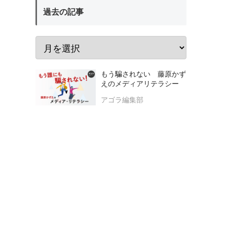
過去の記事
もう騙されない 藤原かず
えのメディアリテラシー
アゴラ編集部