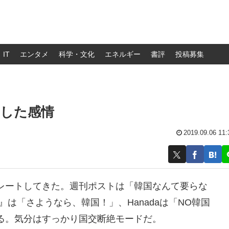
IT
エンタメ
科学・文化
エネルギー
書評
投稿募集
出した感情
2019.09.06 11:
レートしてきた。週刊ポストは「韓国なんて要らな
』は「さようなら、韓国！」、Hanadaは「NO韓国
る。気分はすっかり国交断絶モードだ。