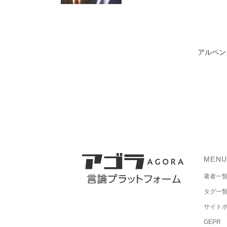
アルペン
MEN
著者一
タグ一
サイト
GEPR