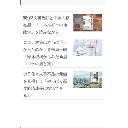
安保3文書改訂と中国の存
在感：『エネルギーの地
政学』を読みながら
コロナ対策は本当に正し
かったのか：青柳貞一郎
『臨床現場からみた新型
コロナの虚と実』
少子化と人手不足の元凶
を直視せよ『やっぱり高
度経済成長は復活でき
る』