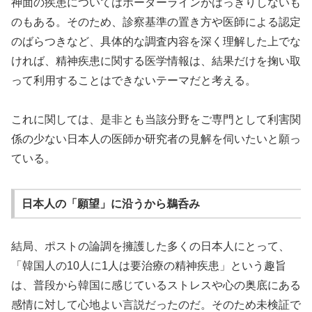
神面の疾患についてはボーダーラインがはっきりしないも
のもある。そのため、診察基準の置き方や医師による認定
のばらつきなど、具体的な調査内容を深く理解した上でな
ければ、精神疾患に関する医学情報は、結果だけを掬い取
って利用することはできないテーマだと考える。
これに関しては、是非とも当該分野をご専門として利害関
係の少ない日本人の医師か研究者の見解を伺いたいと願っ
ている。
日本人の「願望」に沿うから鵜呑み
結局、ポストの論調を擁護した多くの日本人にとって、
「韓国人の10人に1人は要治療の精神疾患」という趣旨
は、普段から韓国に感じているストレスや心の奥底にある
感情に対して心地よい言説だったのだ。そのため未検証で