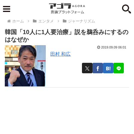
ホーム
エンタメ
ジャーナリズム
韓国「10人に1人要治療」説を鵜呑みにするの
はなぜか
2019.09.09 06:01
田村 和広