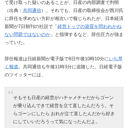
て受け取った疑いのあることが、日産の内部調査で判明
（出典：
共同通信
）。それでも、日産の取締役会が西川氏
に辞任を求めない方針が相次いで報じられたが、日本経済
新聞が7日朝刊の社説で「
経営トップの資質を問われかね
ない問題ではないのか
」と指弾するなど、辞任圧力が強ま
っていた。
辞任報道は日経新聞が電子版で8日午後10時10分に
いち早
く報道
。共同通信も午後11時3分に追随した。日経電子版
のツイッターには、
そもそも日産の経営がハチャメチャだからゴーン
が乗り込んできて経営を立て直したんだろう。そ
らゴーンにしたら おれが立て直したんだから好き
にしていいだろうって気になったんだよ。