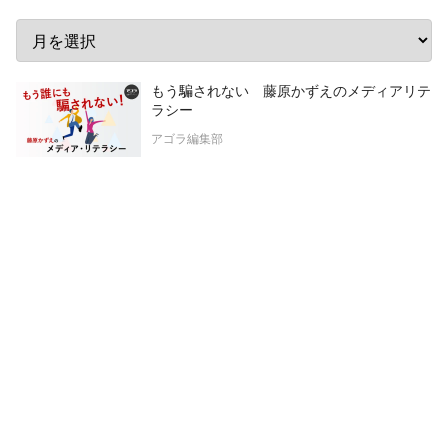
もう騙されない 藤原かずえのメディアリテ
ラシー
アゴラ編集部