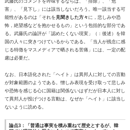
武藤氏のコメントを吟味するならば、「排除」、「危
害」、「見下し」には該当しないだろう。唯一該当する可
能性があるのは「それを
見聞きした方々
に，悲しみや恐
怖，絶望感などを抱かせるもの」という包括的な部分であ
る。武藤氏の論評が「認めたくない現実」（：後述）を韓
国の人々に突きつけているからである。「当人が残念に感
じる特徴をマスメディアで晒される苦痛」には、一定の配
慮は必要だ。
なお、日本語化された「ヘイト」は異邦人に対しての言動
が対象範囲のようである。憎しみ表現を受け取って悲しみ
や恐怖を感じる心に国籍は関係ないはずだが日本人に対し
て異邦人が投げつける言動は、なぜか「ヘイト」に該当し
ないように読める。
論点3：「普通は事実を積み重ねて歴史とするが、韓