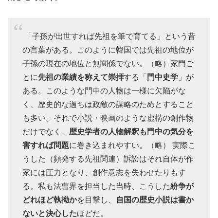
「子孫が出世すれば先祖を筆で育てる」という昔
の言葉がある。このように韓国では先祖の地位が
子孫の現在の地位と無関係でない。（略）家門ご
とに
先祖の業績を称えて崇拝
する「
門中史学
」が
ある。このような門中の人物は一様に欠陥がな
く、歴史的な過ちは政敵の謀略のためとすること
も多い。それで小説・映画のような虚構の創作物
だけでなく、
歴史学者の人物解釈も門中の気分を
害すれば問題
に巻き込まれやすい。（略） 実際こ
うした（頻発する先祖関連）訴訟はそれ自体が作
家には圧力となり、創作意志を失わせたりもす
る。私も法曹界を担当した当時、こうした
紛争が
どれほど執拗か
を目撃し、
自国の歴史小説は書か
ないと決心した
ほどだ。