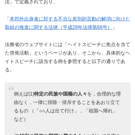
法」で定義されており、
「
本邦外出身者に対する不当な差別的言動の解消に向けた
取組の推進に関する法律（平成28年法律第68号）
」
法務省のウェブサイトには「ヘイトスピーチに焦点を当て
た啓発活動」というページがあり、そこから、具体的なヘ
イトスピーチに該当する例を参照すると以下の通りであ
る。
例えば(1)
特定の民族や国籍の人々
を，合理的な理
由なく，一律に排除・排斥することをあおり立て
るもの （「○○人は出て行け」，「祖国へ帰れ」
など）