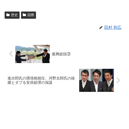
歴史
国際
田村 和広
復興総括③
進次郎氏の環境相就任、河野太郎氏の抜
擢とダブる安倍総理の深謀