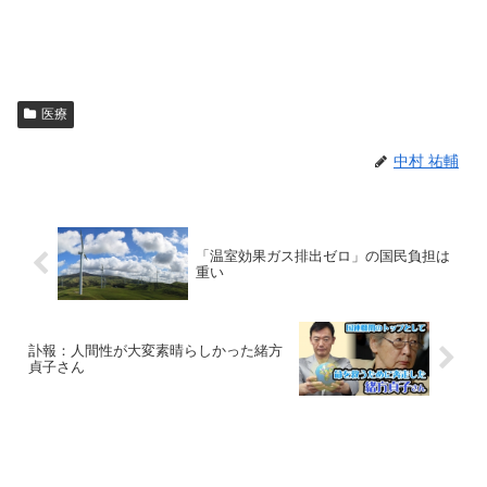
医療
中村 祐輔
「温室効果ガス排出ゼロ」の国民負担は
重い
訃報：人間性が大変素晴らしかった緒方
貞子さん