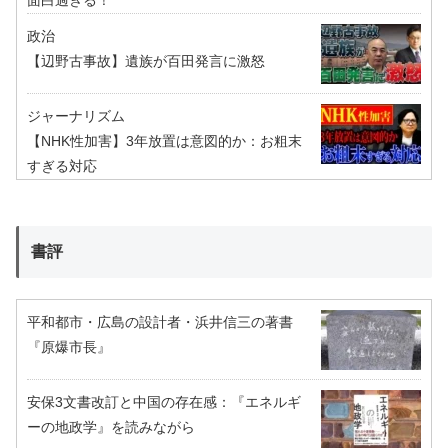
面白過ぎる！
政治
【辺野古事故】遺族が百田発言に激怒
ジャーナリズム
【NHK性加害】3年放置は意図的か：お粗末
すぎる対応
書評
平和都市・広島の設計者・浜井信三の著書
『原爆市長』
安保3文書改訂と中国の存在感：『エネルギ
ーの地政学』を読みながら