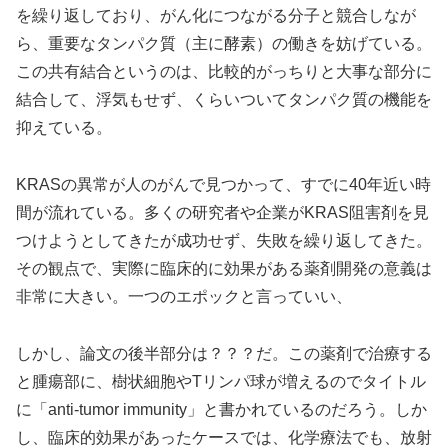
を繰り返しており、がん化につながる分子と競合しなが
ら、重要なタンパク質（主に酵素）の働きを妨げている。
この共有結合というのは、比較的がっちりと大事な部分に
結合して、浮気もせず、くらいついてタンパク質の機能を
抑えている。
KRASの異常が人のがんで見つかって、すでに40年近い時
間が流れている。多くの研究者や企業がKRAS阻害剤を見
つけようとしてきたが成功せず、失敗を繰り返してきた。
その観点で、実際に臨床的に効果がある薬剤開発の意義は
非常に大きい。一つのエポックと言っていい、
しかし、論文の後半部分は？？？だ。この薬剤で治療する
と腫瘍部に、樹状細胞やTリンパ球が増えるのでタイトル
に「anti-tumor immunity」と書かれているのだろう。しか
し、臨床的効果があったケースでは、化学療法でも、放射