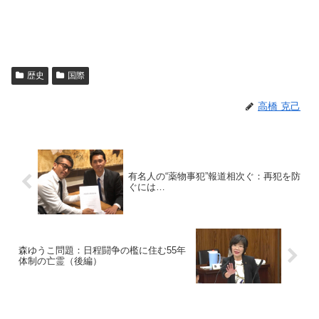
歴史
国際
高橋 克己
有名人の“薬物事犯”報道相次ぐ：再犯を防
ぐには…
森ゆうこ問題：日程闘争の檻に住む55年
体制の亡霊（後編）