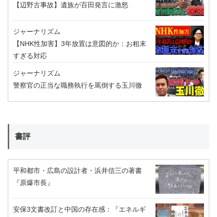
【辺野古事故】遺族が百田発言に激怒
ジャーナリズム
【NHK性加害】3年放置は意図的か：お粗末
すぎる対応
ジャーナリズム
警察官の正当な職務執行を罵倒する玉川徹
書評
平和都市・広島の設計者・浜井信三の著書
『原爆市長』
安保3文書改訂と中国の存在感：『エネルギ