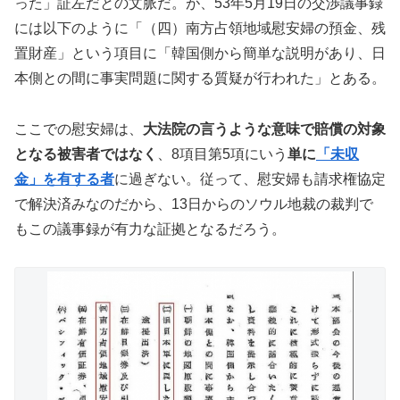
った」証左だとの文脈だ。が、53年5月19日の交渉議事録
には以下のように「（四）南方占領地域慰安婦の預金、残
置財産」という項目に「韓国側から簡単な説明があり、日
本側との間に事実問題に関する質疑が行われた」とある。
ここでの慰安婦は、
大法院の言うような意味で賠償の対象
となる被害者ではなく
、8項目第5項にいう
単に
「未収
金」を有する者
に過ぎない。従って、慰安婦も請求権協定
で解決済みなのだから、13日からのソウル地裁の裁判で
もこの議事録が有力な証拠となるだろう。