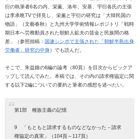
衍の執筆者6名の内、栄薫、洛年、安基、宇衍各氏の主張
は李承晩TVで拝見し、栄薫と宇衍の研究は「大韓民国の
物語」（文藝春秋）と九州大学学術情報レポジトリ「戦時
期日本へ労務動員された朝鮮人鉱夫の賃金と民族間の格
差」（参照拙稿：
国連シンポで主張された「朝鮮半島出身
労働者」研究の中身
）でも読んだ。
そこで、朱益鐘の6編の論考（80頁）を目次からピックア
ップして読んでみた。本稿では、その内の請求権協定に関
する以下2編についての要約と筆者の感想を述べたい。
第1部 種族主義の記憶
9 「もともと請求するものなどなかった－請求
権協定の真実」（104頁～117頁）