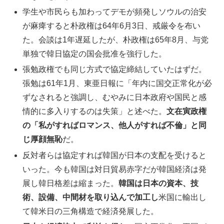
学生や市民らも加わってデモが頻発しソウルの治安
が麻痺すると朴政権は64年6月3日、戒厳令を布い
た。会談は1年遅延したが、朴政権は65年8月、与党
単独で韓日協定の国会批准を強行した。
張勉政権でも同じ方式で協定締結していたはずだ。
張勉は61年1月、東亜日報に「年内に国交正常化が必
ずなされると強調し、むやみに日本政府や国民と感
情的に多入りするのは失策」と述べた。
文在寅政権
の「私がすればロマンス、他人がすれば不倫」と同
じ厚顔無恥
だ。
反対者らは協定すれば韓国が日本の支配を受けると
いった。今も韓国は対日貿易赤字だが韓国経済は発
展し韓日格差は縮まった。
韓国は日本の資本、技
術、設備、中間材を取り込んで加工し
米国に輸出し
て韓米日の三角構造で経済発展した。