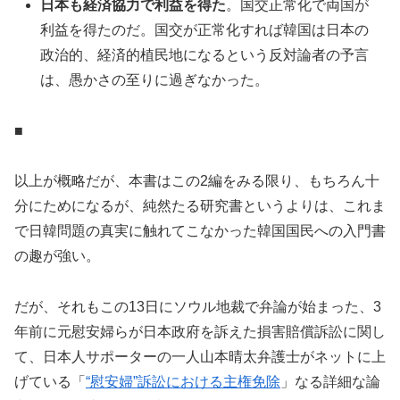
日本も経済協力で利益を得た
。国交正常化で両国が
利益を得たのだ。国交が正常化すれば韓国は日本の
政治的、経済的植民地になるという反対論者の予言
は、愚かさの至りに過ぎなかった。
■
以上が概略だが、本書はこの2編をみる限り、もちろん十
分にためになるが、純然たる研究書というよりは、これま
で日韓問題の真実に触れてこなかった韓国国民への入門書
の趣が強い。
だが、それもこの13日にソウル地裁で弁論が始まった、3
年前に元慰安婦らが日本政府を訴えた損害賠償訴訟に関し
て、日本人サポーターの一人山本晴太弁護士がネットに上
げている「
“慰安婦”訴訟における主権免除
」なる詳細な論