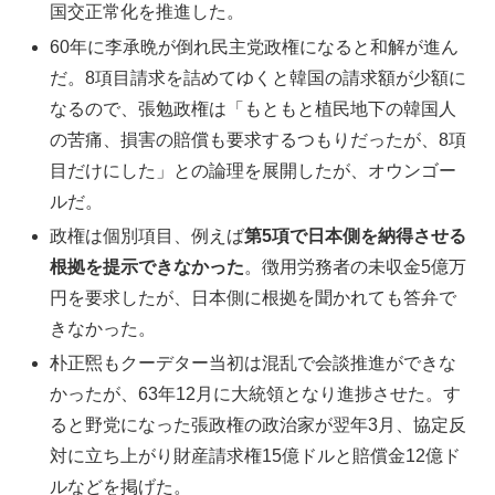
国交正常化を推進した。
60年に李承晩が倒れ民主党政権になると和解が進ん
だ。8項目請求を詰めてゆくと韓国の請求額が少額に
なるので、張勉政権は「もともと植民地下の韓国人
の苦痛、損害の賠償も要求するつもりだったが、8項
目だけにした」との論理を展開したが、オウンゴー
ルだ。
政権は個別項目、例えば
第
5
項で日本側を納得させる
根拠を提示できなかった
。徴用労務者の未収金5億万
円を要求したが、日本側に根拠を聞かれても答弁で
きなかった。
朴正煕もクーデター当初は混乱で会談推進ができな
かったが、63年12月に大統領となり進捗させた。す
ると野党になった張政権の政治家が翌年3月、協定反
対に立ち上がり財産請求権15億ドルと賠償金12億ド
ルなどを掲げた。