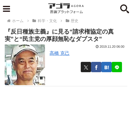
ホーム
科学・文化
歴史
『反日種族主義』に見る“請求権協定の真
実”と“民主党の厚顔無恥なダブスタ”
2019.11.20 06:00
高橋 克己