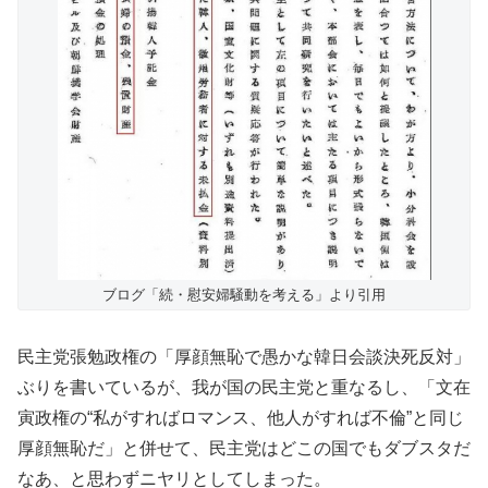
ブログ「続・慰安婦騒動を考える」より引用
民主党張勉政権の「厚顔無恥で愚かな韓日会談決死反対」
ぶりを書いているが、我が国の民主党と重なるし、「文在
寅政権の“私がすればロマンス、他人がすれば不倫”と同じ
厚顔無恥だ」と併せて、民主党はどこの国でもダブスタだ
なあ、と思わずニヤリとしてしまった。