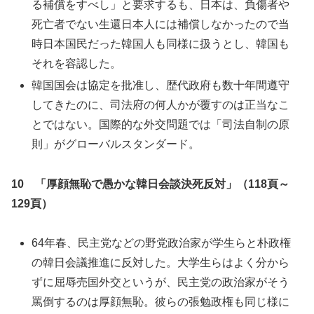
る補償をすべし」と要求するも、日本は、負傷者や
死亡者でない生還日本人には補償しなかったので当
時日本国民だった韓国人も同様に扱うとし、韓国も
それを容認した。
韓国国会は協定を批准し、歴代政府も数十年間遵守
してきたのに、司法府の何人かが覆すのは正当なこ
とではない。国際的な外交問題では「司法自制の原
則」がグローバルスタンダード。
10 「厚顔無恥で愚かな韓日会談決死反対」（118頁～
129頁）
64年春、民主党などの野党政治家が学生らと朴政権
の韓日会議推進に反対した。大学生らはよく分から
ずに屈辱売国外交というが、民主党の政治家がそう
罵倒するのは厚顔無恥。彼らの張勉政権も同じ様に