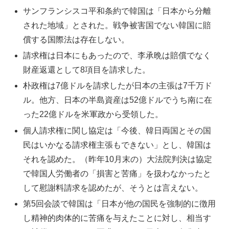
サンフランシスコ平和条約で韓国は「日本から分離
された地域」とされた。戦争被害国でない韓国に賠
償する国際法は存在しない。
請求権は日本にもあったので、李承晩は賠償でなく
財産返還として8項目を請求した。
朴政権は7億ドルを請求したが日本の主張は7千万ド
ル。他方、日本の半島資産は52億ドルでうち南に在
った22億ドルを米軍政から受領した。
個人請求権に関し協定は「今後、韓日両国とその国
民はいかなる請求権主張もできない」とし、韓国は
それを認めた。（昨年10月末の）大法院判決は協定
で韓国人労働者の「損害と苦痛」を扱わなかったと
して慰謝料請求を認めたが、そうとは言えない。
第5回会談で韓国は「日本が他の国民を強制的に徴用
し精神的肉体的に苦痛を与えたことに対し、相当す