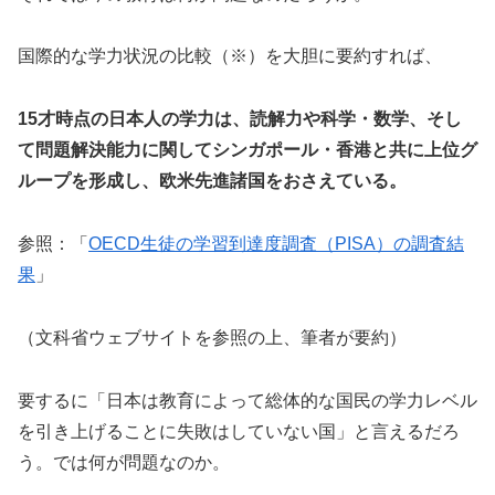
国際的な学力状況の比較（※）を大胆に要約すれば、
15
才時点の日本人の学力は、読解力や科学・数学、そし
て問題解決能力に関してシンガポール・香港と共に上位グ
ループを形成し、欧米先進諸国をおさえている。
参照：「
OECD生徒の学習到達度調査（PISA）の調査結
果
」
（文科省ウェブサイトを参照の上、筆者が要約）
要するに「日本は教育によって総体的な国民の学力レベル
を引き上げることに失敗はしていない国」と言えるだろ
う。では何が問題なのか。