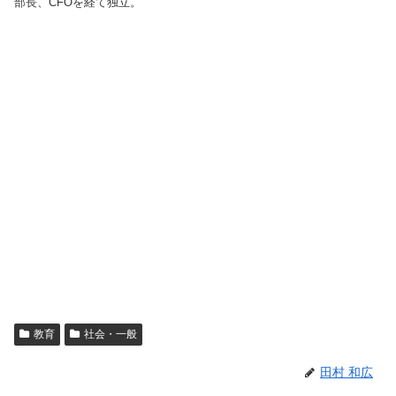
部長、CFOを経て独立。
教育
社会・一般
田村 和広