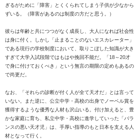
ぎるがために「障害」とくくられてしまう子供が少なから
ずいる。（障害があるのは制度の方だと思う。）
彼らは年齢と共につつがなく成長し、大人になれば社会性
は身に付く。しかし「止まることのないエスカレーター」
である現行の学校制度において、取りこぼした知識が大き
すぎて大学入試段階ではもはや挽回不能だ。「18～20才
で身に付けておくべき」という無言の期限の定めもあるの
で尚更だ。
なお、「それらの診断が付く人が全て天才だ」とは言って
いない。また逆に、公立中学・高校の出身でノーベル賞を
獲得するような優秀な人材も沢山いる。付け加えると、豊
かな家庭に育ち、私立中学・高校に進学していった「バラ
ンスの悪い天才児」は、手厚い指導のもと日本を支える人
材となって行く。