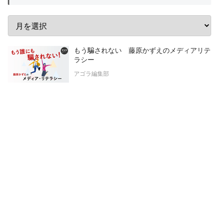
もう騙されない 藤原かずえのメディアリテ
ラシー
アゴラ編集部