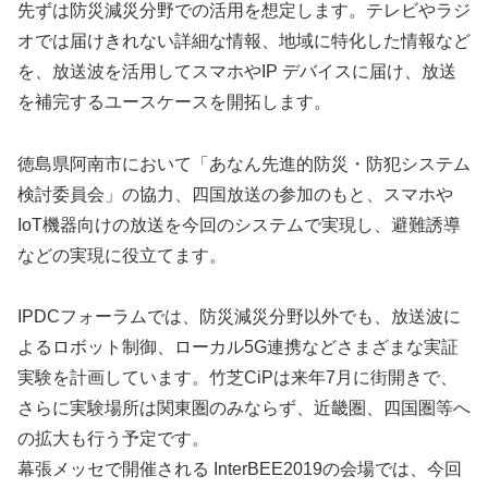
先ずは防災減災分野での活用を想定します。テレビやラジ
オでは届けきれない詳細な情報、地域に特化した情報など
を、放送波を活用してスマホやIP デバイスに届け、放送
を補完するユースケースを開拓します。
徳島県阿南市において「あなん先進的防災・防犯システム
検討委員会」の協力、四国放送の参加のもと、スマホや
IoT機器向けの放送を今回のシステムで実現し、避難誘導
などの実現に役立てます。
IPDCフォーラムでは、防災減災分野以外でも、放送波に
よるロボット制御、ローカル5G連携などさまざまな実証
実験を計画しています。竹芝CiPは来年7月に街開きで、
さらに実験場所は関東圏のみならず、近畿圏、四国圏等へ
の拡大も行う予定です。
幕張メッセで開催される InterBEE2019の会場では、今回