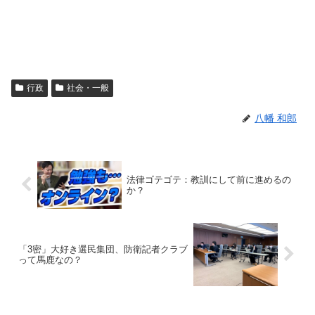
行政
社会・一般
八幡 和郎
法律ゴテゴテ：教訓にして前に進めるの
か？
「3密」大好き選民集団、防衛記者クラブ
って馬鹿なの？