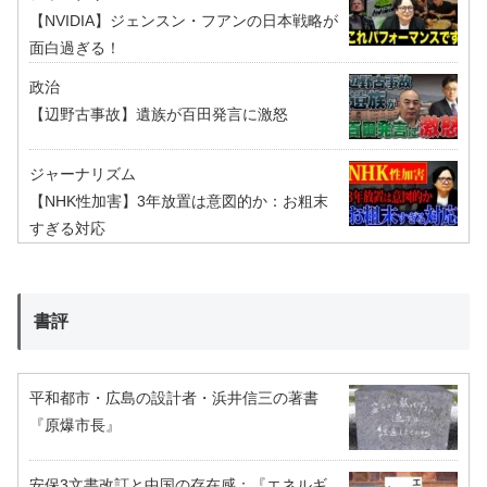
【NVIDIA】ジェンスン・フアンの日本戦略が
面白過ぎる！
政治
【辺野古事故】遺族が百田発言に激怒
ジャーナリズム
【NHK性加害】3年放置は意図的か：お粗末
すぎる対応
書評
平和都市・広島の設計者・浜井信三の著書
『原爆市長』
安保3文書改訂と中国の存在感：『エネルギ