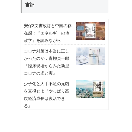
書評
安保3文書改訂と中国の存
在感：『エネルギーの地
政学』を読みながら
コロナ対策は本当に正し
かったのか：青柳貞一郎
『臨床現場からみた新型
コロナの虚と実』
少子化と人手不足の元凶
を直視せよ『やっぱり高
度経済成長は復活でき
る』