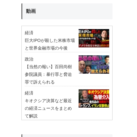
動画
経済
巨大IPOが殺した米株市場
と世界金融市場の今後
政治
【当然の報い】百田尚樹
参院議員：暴行罪と脅迫
罪で訴えられる
経済
キオクシア決算など最近
の経済ニュースをまとめ
て解説