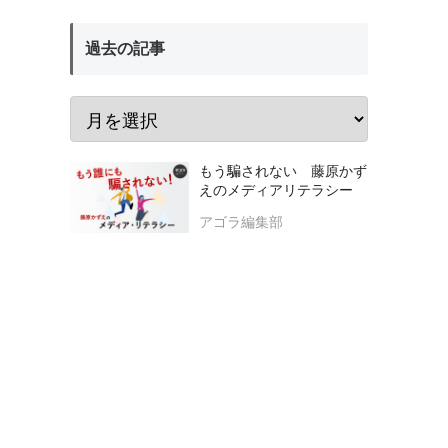
過去の記事
もう騙されない 藤原かず
えのメディアリテラシー
アゴラ編集部