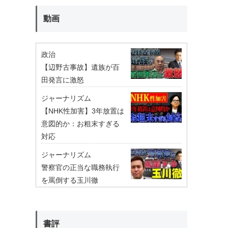
動画
政治
【辺野古事故】遺族が百
田発言に激怒
ジャーナリズム
【NHK性加害】3年放置は
意図的か：お粗末すぎる
対応
ジャーナリズム
警察官の正当な職務執行
を罵倒する玉川徹
書評