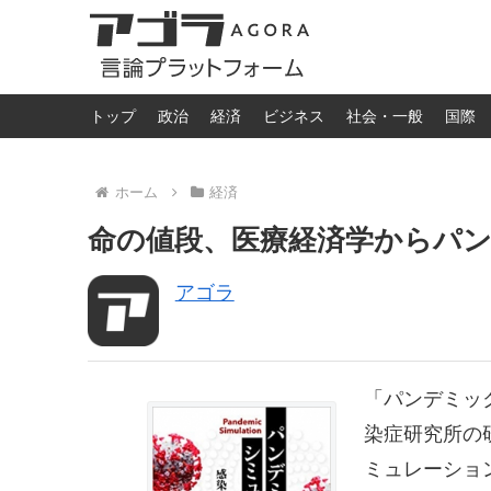
トップ
政治
経済
ビジネス
社会・一般
国際
ホーム
経済
命の値段、医療経済学からパンデミ
アゴラ
「パンデミッ
染症研究所の
ミュレーショ