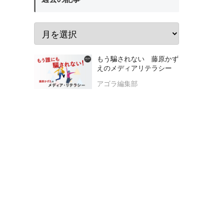
もう騙されない 藤原かず
えのメディアリテラシー
アゴラ編集部