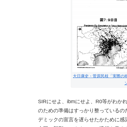
大日康史・菅原民枝「実際の移動データ
SIRにせよ、ibmにせよ、R0等が
のための準備はすっかり整っているの
デミックの宣言を遅らせたかために感