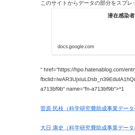
このサイトからデータの部分をスプレ
潜在感染者
docs.google.com
" href="https://hpo.hatenablog.com/en
fbclid=IwAR3UjxiuLDsb_n39EdulA1
a713bf9b" name="fn-a713bf9b">*1
菅原 民枝（科学研究費助成事業データ
大日 康史（科学研究費助成事業データ