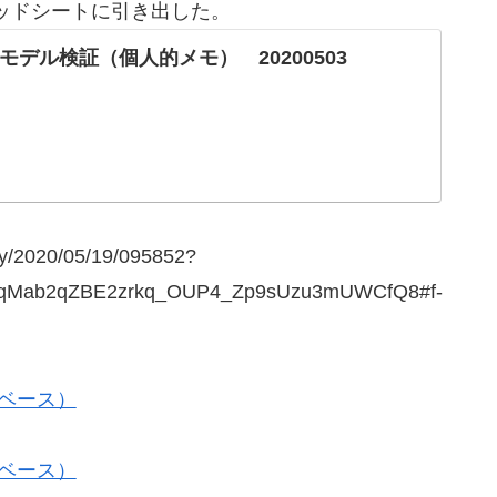
ッドシートに引き出した。
モデル検証（個人的メモ） 20200503
try/2020/05/19/095852?
hQqMab2qZBE2zrkq_OUP4_Zp9sUzu3mUWCfQ8#f-
ベース）
ベース）