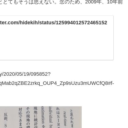
とてもそうは思えない。念のため、2009年、10年前
itter.com/hidekih/status/125994012572465152
try/2020/05/19/095852?
hQqMab2qZBE2zrkq_OUP4_Zp9sUzu3mUWCfQ8#f-