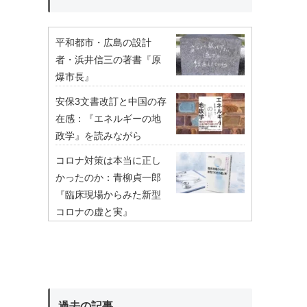
平和都市・広島の設計
者・浜井信三の著書『原
爆市長』
安保3文書改訂と中国の存
在感：『エネルギーの地
政学』を読みながら
コロナ対策は本当に正し
かったのか：青柳貞一郎
『臨床現場からみた新型
コロナの虚と実』
過去の記事