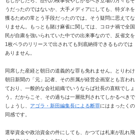
もしかしたら、歴代の検事長やしかるべき立場の方々もそ
うだったのではないか、大手メディアにしても、特ダネを
獲るための常とう手段だったのでは。そう疑問に思えてな
りません。もっとも賭け麻雀に関しては、コロナ禍で全国
民が自粛を強いられていた中での出来事なので、反省文を
1枚ペラのリリースで出されても到底納得できるものでは
ありません。
同席した産経と朝日の道義的な罪も免れません。とりわけ
朝日新聞の「元」記者、その所属が経営企画室とも言われ
ており、一般的な会社組織でいうならば社長の直轄でしょ
う。だからこそ、その過ちは一層批判されてしかるべきで
しょうし、
アゴラ・新田編集長による断罪
にはまったくの
同感です。
選挙資金や政治資金の件にしても、かつては札束が乱れ飛