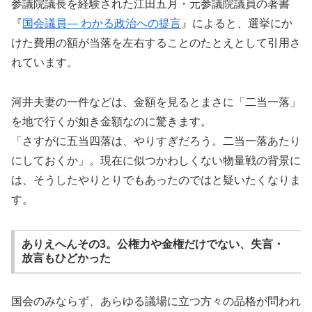
参議院議長を経験された江田五月・元参議院議員の著書
『
国会議員― わかる政治への提言
』によると、選挙にか
けた費用の額が当落を左右することのたとえとして引用さ
れています。
河井夫妻の一件などは、金額を見るとまさに「二当一落」
を地で行くが如き金額なのに驚きます。
「さすがに五当四落は、やりすぎだろう。二当一落あたり
にしておくか」。現在に似つかわしくない物量戦の背景に
は、そうしたやりとりでもあったのではと疑いたくなりま
す。
ありえへんその3。公権力や金権だけでない、失言・
放言もひどかった
国会のみならず、あらゆる議場に立つ方々の品格が問われ