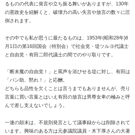
るものの代表に発言や立ち振る舞いがありますが、130年
の憲政史を紐解くと、破壊力の高い失言や放言の数々に圧
倒されます。
その中でも私が思うに最たるものは、1953年(昭和28年)8
月1日の第16回国会（特別会）で社会党・堤ツルヨ代議士
と自由党・有田二郎代議士の間でのやり取りです。
「断末魔の自由党！」と罵声を浴びせる堤に対し、有田は
「パン助、黙れ！」と応酬。
どちらも品性を欠くことは言うまでもありませんが、売り
言葉に買い言葉とはいえ有田の放言は男尊女卑の極みと呼
んで差し支えないでしょう。
一連の顛末は、不規則発言として議事録からは削除されて
います。興味のある方は元参議院議員・木下厚さんの大著