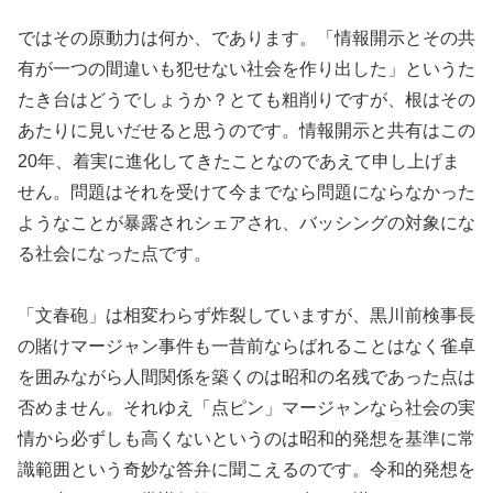
ではその原動力は何か、であります。「情報開示とその共
有が一つの間違いも犯せない社会を作り出した」というた
たき台はどうでしょうか？とても粗削りですが、根はその
あたりに見いだせると思うのです。情報開示と共有はこの
20年、着実に進化してきたことなのであえて申し上げま
せん。問題はそれを受けて今までなら問題にならなかった
ようなことが暴露されシェアされ、バッシングの対象にな
る社会になった点です。
「文春砲」は相変わらず炸裂していますが、黒川前検事長
の賭けマージャン事件も一昔前ならばれることはなく雀卓
を囲みながら人間関係を築くのは昭和の名残であった点は
否めません。それゆえ「点ピン」マージャンなら社会の実
情から必ずしも高くないというのは昭和的発想を基準に常
識範囲という奇妙な答弁に聞こえるのです。令和的発想を