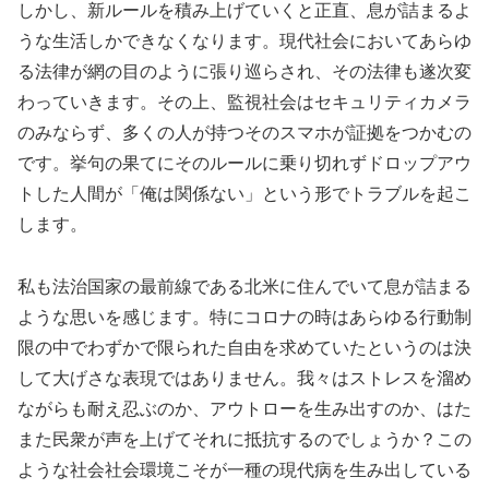
しかし、新ルールを積み上げていくと正直、息が詰まるよ
うな生活しかできなくなります。現代社会においてあらゆ
る法律が網の目のように張り巡らされ、その法律も遂次変
わっていきます。その上、監視社会はセキュリティカメラ
のみならず、多くの人が持つそのスマホが証拠をつかむの
です。挙句の果てにそのルールに乗り切れずドロップアウ
トした人間が「俺は関係ない」という形でトラブルを起こ
します。
私も法治国家の最前線である北米に住んでいて息が詰まる
ような思いを感じます。特にコロナの時はあらゆる行動制
限の中でわずかで限られた自由を求めていたというのは決
して大げさな表現ではありません。我々はストレスを溜め
ながらも耐え忍ぶのか、アウトローを生み出すのか、はた
また民衆が声を上げてそれに抵抗するのでしょうか？この
ような社会社会環境こそが一種の現代病を生み出している