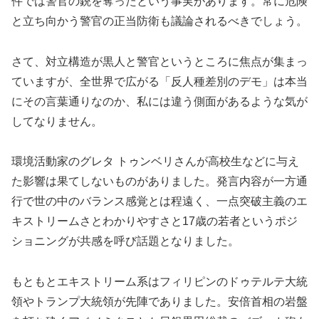
件では警官の銃を奪ったという事実があります。常に危険
と立ち向かう警官の正当防衛も議論されるべきでしょう。
さて、対立構造が黒人と警官というところに焦点が集まっ
ていますが、全世界で広がる「反人種差別のデモ」は本当
にその言葉通りなのか、私には違う側面があるような気が
してなりません。
環境活動家のグレタ トゥンベリさんが高校生などに与え
た影響は果てしないものがありました。発言内容が一方通
行で世の中のバランス感覚とは程遠く、一点突破主義のエ
キストリームさとわかりやすさと17歳の若者というポジ
ショニングが共感を呼び話題となりました。
もともとエキストリーム系はフィリピンのドゥテルテ大統
領やトランプ大統領が先陣でありました。安倍首相の岩盤