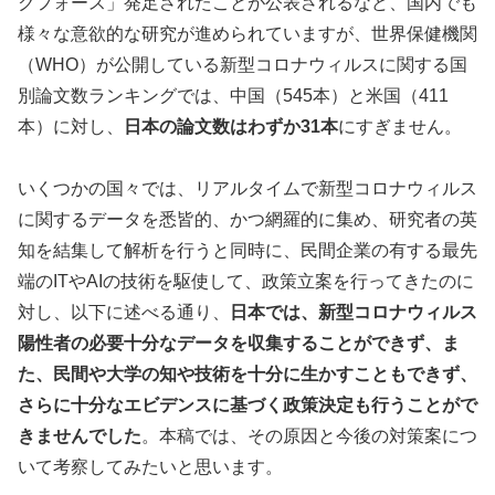
クフォース」発足されたことが公表されるなど、国内でも
様々な意欲的な研究が進められていますが、世界保健機関
（WHO）が公開している新型コロナウィルスに関する国
別論文数ランキングでは、中国（545本）と米国（411
本）に対し、
日本の論文数はわずか31本
にすぎません。
いくつかの国々では、リアルタイムで新型コロナウィルス
に関するデータを悉皆的、かつ網羅的に集め、研究者の英
知を結集して解析を行うと同時に、民間企業の有する最先
端のITやAIの技術を駆使して、政策立案を行ってきたのに
対し、以下に述べる通り、
日本では、新型コロナウィルス
陽性者の必要十分なデータを収集することができず、ま
た、民間や大学の知や技術を十分に生かすこともできず、
さらに十分なエビデンスに基づく政策決定も行うことがで
きませんでした
。本稿では、その原因と今後の対策案につ
いて考察してみたいと思います。