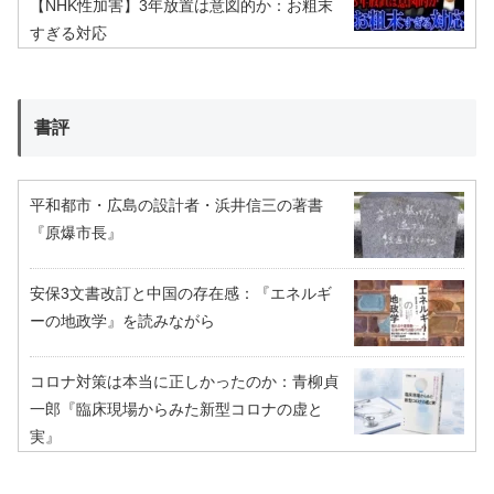
【NHK性加害】3年放置は意図的か：お粗末
すぎる対応
書評
平和都市・広島の設計者・浜井信三の著書
『原爆市長』
安保3文書改訂と中国の存在感：『エネルギ
ーの地政学』を読みながら
コロナ対策は本当に正しかったのか：青柳貞
一郎『臨床現場からみた新型コロナの虚と
実』