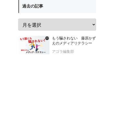
過去の記事
もう騙されない 藤原かず
えのメディアリテラシー
アゴラ編集部