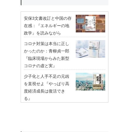
安保3文書改訂と中国の存
在感：『エネルギーの地
政学』を読みながら
コロナ対策は本当に正し
かったのか：青柳貞一郎
『臨床現場からみた新型
コロナの虚と実』
少子化と人手不足の元凶
を直視せよ『やっぱり高
度経済成長は復活でき
る』