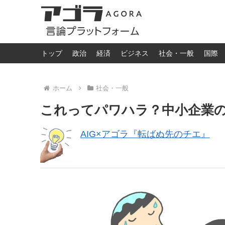
トップ
政治
経済
ビジネス
社会・一般
国際
ホーム
社会・一般
これってパワハラ？中小企業
AIG×アゴラ『転ばぬ先のチエ』